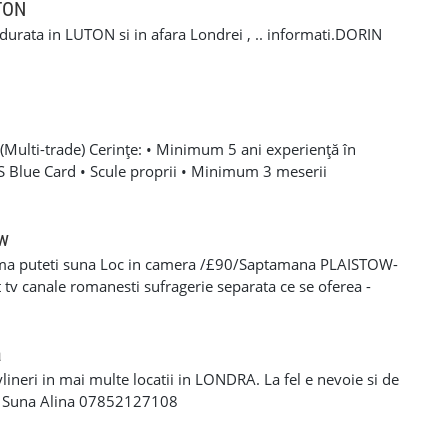
 +44 7407 254793 Mihai 📞 +44 7393 943242 Stefan
UTON
a durata in LUTON si in afara Londrei , .. informati.DORIN
Multi-trade) Cerințe: • Minimum 5 ani experiență în
SCS Blue Card • Scule proprii • Minimum 3 meserii
 – experiență solidă în mai multe domenii din construcții •
oare, roofing, tiling, carpentry, finisaje și decorațiuni
categoria B valabil • Mijloc de transport propriu
ow
e oferă: • Salariu atractiv, în funcție de experiență și
ma puteti suna Loc in camera /£90/Saptamana PLAISTOW-
 Diurnă / plată transport • Suport tehnic continuu și
tv canale romanesti sufragerie separata ce se oferea -
aininguri și cursuri de calificare • Mediu de lucru stabil cu
eparat -fiecare camera beneficiaza de frigider separat -wi-fi
en lung Program de lucru: • Luni – Vineri: 08:00 – 17:00 (1
cator -toate cheltuielile casei sunt incluse in pretul
 de lucru suplimentar în weekend (opțional)
s/plata saptaminala , (nu se face cazare/plateste mai putin
a
ylineri in mai multe locatii in LONDRA. La fel e nevoie si de
a Suna Alina 07852127108