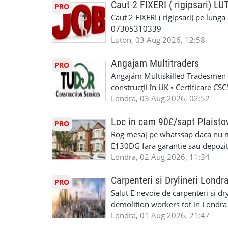
informații, contactați-ne la: 📞
Caut 2 FIXERI ( rigipsari) L
PRO
Caut 2 FIXERI ( rigipsari) pe lung
07305310339
Luton, 03 Aug 2026, 12:58
Angajam Multitraders
PRO
Angajăm Multiskilled Tradesmen (
construcții în UK • Certificare C
specializate (căutăm multitraderi)
Londra, 03 Aug 2026, 02:52
Avantaje majore: construcții interi
interioare • Permis de conducere 
Loc in cam 90£/sapt Plaist
PRO
(reprezintă un avantaj important) S
Rog mesaj pe whatssap daca nu 
performanță • £200 – £250 pe zi •
E130DG fara garantie sau depozit 
posibilități reale de avansare • Tr
fiecare pat beneficiaza de dulap s
Londra, 02 Aug 2026, 11:34
perspective de dezvoltare pe term
in toata casa -masina de spalat -us
oră pauză de masă) • Posibilitate
saptaminal fara garantie sau avan
Carpenteri si Drylineri Londr
PRO
de 1/sapt) -tel- 07440366084
Salut E nevoie de carpenteri si dr
demolition workers tot in Londr
Londra, 01 Aug 2026, 21:47