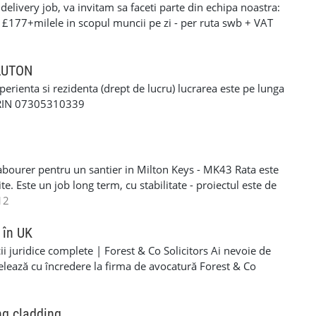
elivery job, va invitam sa faceti parte din echipa noastra:
ianAccidentRepairs #RomanianAutoRepairs
: £177+milele in scopul muncii pe zi - per ruta swb + VAT
arRepairs #AtelierAutoRomanesc
90+milele in scopul muncii pe zi per ruta lwb + VAT pentru
FoliiGeamuriAuto #GeamuriFumuriiColindale #mecaniciuk
ERFORMANTA £10 PE ZI cerinte: •settlement/presettlement
ltimarca #serviciilondra #romanilondra
 21 de ani •1 an experienta pe permis •cazier curat -
 LUTON
itormoldoveanlondra #garajautomoldovenesc
tra •posibilitatea sa treceti un test drog si alcool
xperienta si rezidenta (drept de lucru) lucrarea este pe lunga
-£117 pe zi) - contract de munca pe o perioada
ORIN 07305310339
e - van oferit de firma contra cost( in cazul in care nu
 curier, asigurarea bunurilor din masina./ service-ul
si permis RO. Recrutam pentru urmatoarele locatii: -
Luton - Harlow - Northampton Pentru mai multe detalii si
abourer pentru un santier in Milton Keys - MK43 Rata este
 incredere la noi - 07494685033
e. Este un job long term, cu stabilitate - proiectul este de
eral labourer si cleaning. Acceptam si femei si barbati
12
R/NINO - Se lucreaza SELF EMPLOYER - PLATA
606203 - lasati-mi un mesaj pe WHATSAPP daca sunteti
 în UK
i juridice complete | Forest & Co Solicitors Ai nevoie de
elează cu încredere la firma de avocatură Forest & Co
e de asistență pentru companie sau personal. ✅ Servicii
al • Dreptul imigrației (vize, rezidență, cetățenie) • Dreptul
• Dreptul muncii • Litigii civile și soluționarea disputelor ✅
ng cladding