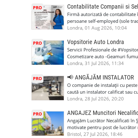
Contabilitate Companii si Se
PRO
Firmă autorizată de contabilitate 
persoane self-employed (sole trade
închiriate (landlords) Serviciile 
Londra, 01 Aug 2026, 10:04
inclusiv verificare de identitate ✔
HMRC: PAYE / VAT / CIS ✔ Salariz
Vopsitorie Auto Londra
PRO
Consultanță fiscală ✔ Declarații 
Servicii Profesionale de #Vopsito
Corporation Tax ✔ Company Annu
Cosmetizare auto -Geamuri fumuri
planuri ✔ Cash-flow și previziuni
Masina la Schimb. -Reparatiile se 
Londra, 31 Jul 2026, 11:34
Scrisori de la contabil (Accountan
tot noi facem si #MOT care certifi
serviciile noastre? ✔ Suntem cont
Utilizam cele mai moderne, econom
📢 ANGĂJĂM INSTALATOR
PRO
ca tax agents ✔ Suntem înregistr
#Mecanic_Auto_Londra. #Garaj_A
O companie de instalații cu peste
Service Provider), astfel putem e
#Vopsitorie_Auto_Londra. #Ateli
caută un instalator calificat sau 
Deținem asigurare profesională ✔ 
#Romanian_Auto_Service. #Roma
Colchester și alte zone . Căutăm 
Londra, 28 Jul 2026, 20:20
Disponibilitate pentru programări
#Romanian_Auto_Repairs. #Roma
lucreze într-un mediu profesionist
07444800302 Email: info@dncuka
#Atelier_Auto_Romanesc. #Mecani
Experiența în domeniul instalații
ANGAJEZ Muncitori Necalific
PRO
Brooker Road, Waltham Abbey, 
#Geamuri_Fumurii_Colindale #m
valabil este obligatorie; 🤝 Seriozi
Angajăm Lucrător Necalificati în 
#londramecanicautomultimarca #
Cunoașterea limbii engleze nu est
motivate pentru post de lucrător n
#mecanicimoldoveniinlondra #v
vorbesc limba engleză. 📍 Zona de
constituie un avantaj. Oferim: Sala
Bristol, 27 Jul 2026, 18:46
WhatsApp Text https://wa.link/c