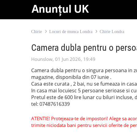
Chirie
Locuri de munca Londra
Chirie Londra
Camera dubla pentru o pers
Hounslow, 01 Jun 2026, 19:49
Camera dubla pentru o singura persoana in 
magazine, disponibila din 07 iunie .
Casa este curata , 2 bai, nu se fumeaza in casa
In casa mai locuiesc 5 persoane serioase si cu
Pretul este de 600 lire lunar cu biluri incluse,
tel: 07487616339
ATENTIE! Protejeaza-te de impostori! Alege sa acorzi
trimite niciodata bani pentru servicii oferite de 