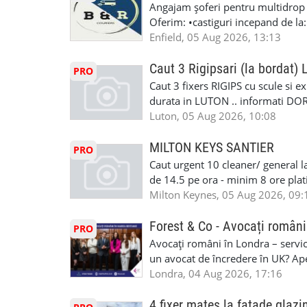
Angajam șoferi pentru multidrop d
#RomanianGarageRepair #Roman
Oferim: •castiguri incepand de la
#RomanianMechanic #RomanianC
pentru cei platitori de VAT si £1
Enfield, 05 Aug 2026, 13:13
#MecaniciProfesionistiLondra #
cei platitori de VAT BONUS DE P
#mecaniciautouk #mecanicautomu
status obligatoriu •varsta minima
Caut 3 Rigipsari (la bordat)
#mecanicmoldoveanlondra #vops
PRO
compania aplica pentru dumneavoas
Caut 3 fixers RIGIPS cu scule si e
•oferim: - training platit (3 zile
durata in LUTON .. informati D
nedeterminata. -full time/ part-tim
Luton, 05 Aug 2026, 10:08
detineti van) include asigurare de
masinii). Acceptam cu permis UK 
MILTON KEYS SANTIER
PRO
Enfield - Weybridge - Romford - 
Caut urgent 10 cleaner/ general l
programari la interviu apelati cu
de 14.5 pe ora - minim 8 ore platit
la Amazon. Munca este usoara, gen
Milton Keynes, 05 Aug 2026, 09:
CSCS, Share Code - NECESARE UT
SAPTAMANALA Contact: +44 7308 
Forest & Co - Avocați români
PRO
interesati
Avocați români în Londra – servici
un avocat de încredere în UK? Ap
Solicitors, indiferent că ai nevoi
Londra, 04 Aug 2026, 17:16
pentru persoane fizice: • Drept pen
familiei (divorț, custodie, partaj) 
4 fixer mates la fatade glazi