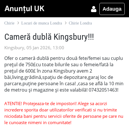
Adauga
Chirie
Locuri de munca Londra
Chirie Londra
Cameră dublă Kingsbury!!!
Kingsbury, 05 Jan 2026, 13:00
Ofer o cameră dublă pentru două fete/femei sau cuplu
prețul de 750£cu toate bilurile sau o femeie/fată la
prețul de 600£ în zona Kingsbury avem 2
băi,living,grădină,spațiu de depozitare,garaj loc de
parcare,puține persoane în casa! ,casa se află la 10 min
de metrou și magazine și este valabilă! 07432051463!
ATENTIE! Protejeaza-te de impostori! Alege sa acorzi
incredere sporita doar utilizatorilor verificati si nu trimite
niciodata bani pentru servicii oferite de persoane pe care nu
le cunoaste nimeni in comunitate!