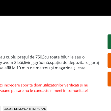
u cuplu prețul de 750£cu toate bilurile sau o
y avem 2 băi,living,grădină,spațiu de depozitare,garaj
se află la 10 min de metrou și magazine și este
 incredere sporita doar utilizatorilor verificati si nu
persoane pe care nu le cunoaste nimeni in comunitate!
Y
LOCURI DE MUNCA BIRMINGHAM