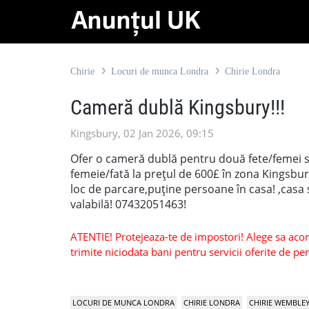
Chirie
Locuri de munca Londra
Chirie Londra
Cameră dublă Kingsbury!!!
Kingsbury, 02 Jan 2026, 09:15
Ofer o cameră dublă pentru două fete/femei sa
femeie/fată la prețul de 600£ în zona Kingsbur
loc de parcare,puține persoane în casa! ,casa 
valabilă! 07432051463!
ATENTIE! Protejeaza-te de impostori! Alege sa acorzi
trimite niciodata bani pentru servicii oferite de 
LOCURI DE MUNCA LONDRA
CHIRIE LONDRA
CHIRIE WEMBLE