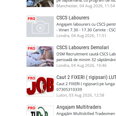
pe saptamana, cu program de lucru
carora li se termina proiectul sa
in perioada urmatoare. Cerinte: exp
Manchester, 04 Aug 2026, 11:54
contactati doar daca sunteti inter
curtain walling, cladding sau mon
oferta pe care sa o folositi la neg
Tariful se discuta direct, in funct
CSCS Labourers
PRO
WhatsApp: +44 7467 838 881 Daca
discutie este simpla: cine esti, de 
Angajam labourers cu CSCS pentru
numele, experienta si data la care
Prioritate au oamenii din Manches
- Vineri 7.30 - 17.30 Cerinte : C
https://forms.gle/BswkNeJGjpuFT7
carora li se termina proiectul sa
Londra, 04 Aug 2026, 11:51
T&D GLAZING AND INSTALLATIO
contactati doar daca sunteti inter
oferta pe care sa o folositi la neg
CSCS Labourers Demolari
PRO
WhatsApp: +44 7467 838 881 Daca
DSM Recruitment caută CSCS Labou
numele, experienta si data la car
perioadă de minim 32 săptămâni . D
link-ul de jos. Sanatate si mult
oferă ore suplimentare și posibil
Londra, 04 Aug 2026, 10:46
INSTALLATION LIMITED
munca în Marea Britanie. Experie
informații, contactați-ne la: 📞
Caut 2 FIXERI ( rigipsari) L
PRO
Caut 2 FIXERI ( rigipsari) pe lung
07305310339
Luton, 03 Aug 2026, 12:58
Angajam Multitraders
PRO
Angajăm Multiskilled Tradesmen (