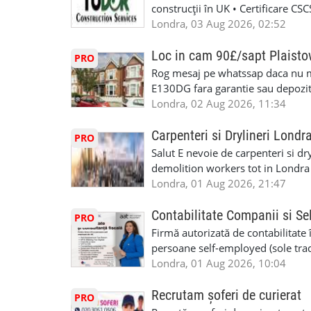
construcții în UK • Certificare C
specializate (căutăm multitraderi)
Londra, 03 Aug 2026, 02:52
Avantaje majore: construcții interi
interioare • Permis de conducere 
Loc in cam 90£/sapt Plaist
PRO
(reprezintă un avantaj important) S
Rog mesaj pe whatssap daca nu 
performanță • £200 – £250 pe zi •
E130DG fara garantie sau depozit 
posibilități reale de avansare • Tr
fiecare pat beneficiaza de dulap s
Londra, 02 Aug 2026, 11:34
perspective de dezvoltare pe term
in toata casa -masina de spalat -us
oră pauză de masă) • Posibilitate
saptaminal fara garantie sau avan
Carpenteri si Drylineri Londr
PRO
de 1/sapt) -tel- 07440366084
Salut E nevoie de carpenteri si dr
demolition workers tot in Londr
Londra, 01 Aug 2026, 21:47
Contabilitate Companii si Se
PRO
Firmă autorizată de contabilitate 
persoane self-employed (sole trade
închiriate (landlords) Serviciile 
Londra, 01 Aug 2026, 10:04
inclusiv verificare de identitate ✔
HMRC: PAYE / VAT / CIS ✔ Salariz
Recrutam șoferi de curierat
PRO
Consultanță fiscală ✔ Declarații 