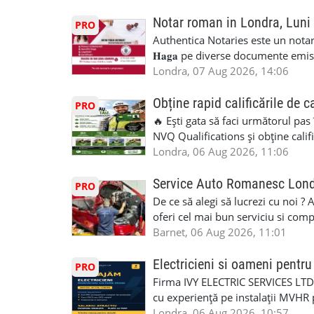
Notar roman in Londra, Luni
PRO
Authentica Notaries este un notariat 
𝐇𝐚𝐠𝐚 pe diverse documente emis
căsătorie) ♦ 𝐩𝐫𝐨𝐜𝐮𝐫𝐢 ♦ 𝐝𝐞𝐜𝐥𝐚𝐫𝐚
Londra, 07 Aug 2026, 14:06
pentru minor, luare in spațiu, etc) ♦ 𝐥𝐞𝐠𝐚
împrumut în România) ♦ 𝐭𝐫𝐚𝐝𝐮𝐜𝐞𝐫𝐢 𝐥𝐞𝐠𝐚𝐥𝐢
Obține rapid calificările de c
PRO
judiciar din România ♦Certificat 
🔥 Ești gata să faci următorul pas
Identificari (ex.ID1) Legal, fără 
NVQ Qualifications și obține calif
sâmbăta 🕒 Program: • Luni - Vine
Calificări recunoscute în UK ✅ Ev
Londra, 06 Aug 2026, 11:06
Avenue, HA8 0LA, lângă stația de
asistență în limba română ✅ Potriv
Telefon/WhatsApp: 0792 831 698
competențele 👷 Indiferent dacă luc
Service Auto Romanesc Lon
PRO
#servicii_notariale_in_limba_rom
oficială, noi te ajutăm să alegi var
De ce să alegi să lucrezi cu noi ?
#declaratiidecalatorie #serviciin
complicații. 💥 Suport real de la î
oferi cel mai bun serviciu si com
noi oportunități de muncă și de 
alegerea ideală: Personal califica
Barnet, 06 Aug 2026, 11:01
(WhatsApp) 📱 07846 715500 📍 
profesioniști cu experiență și cal
6RR 🚀 CSCS Colindale – GQA & NVQ 
Auto. Indiferent de situație, puteț
Electricieni si oameni pent
PRO
te astăzi. Construiește-ți viitorul 
repara in scurt timp si eficient o
Firma IVY ELECTRIC SERVICES LTD 
garaj auto care ofera orice tip de 
cu experiență pe instalații MVHR 
Lucram cu Toate Garantiile si Asi
obligatorii: 🔹 Full PPE (echipam
Londra, 06 Aug 2026, 10:57