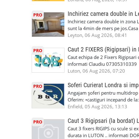
Dumneavoastră, suntem TVA Înreg
Experiență în domeniu Ce oferim: 
iTP/MOT Masini Mici si Vanuri Inal
lucru constant ✅ Echipă serioasă,
Inchiriez camera double in L
PRO
Accident Management, Preluam Ca
detalii și programare, trimiteți me
Inchiriez camera double in zona L
Masina la Schimb. ✅ Distributii 
sunt la 4min de mers pe jos.Casa e
Geometrie Profesionala Roti Las
incluse.Cautam o persoana sau un 
Leyton, 06 Aug 2026, 08:41
Explicatii. ✅ Suntem foarte buni 
informatii va rog sa ma contactat
Reparam orice tip de masina elect
seriozitate.Multumesc anticipat.
Caut 2 FIXERS (Rigipsari) i
PRO
Masina de Drum Lung. ✅ Schimbat
Caut echipa de 2 Fixers Rigipsari c
Detailing Auto Interior/Exterior
informati Claudiu 07305310339
WhatsApp Text https://wa.link/ca
Luton, 06 Aug 2026, 07:20
6HB www.mecaniciautolondra.u
#MecanicAutoLondra #GarajAuto
Soferi Curierat Londra si imp
PRO
#AtelierAutoLondra #MecaniciRo
Angajam șoferi pentru multidrop d
#RomanianGarageRepair #Roman
Oferim: •castiguri incepand de la
#RomanianMechanic #RomanianC
pentru cei platitori de VAT si £1
Enfield, 05 Aug 2026, 13:13
#MecaniciProfesionistiLondra #
cei platitori de VAT BONUS DE P
#mecaniciautouk #mecanicautomu
status obligatoriu •varsta minima
Caut 3 Rigipsari (la bordat)
#mecanicmoldoveanlondra #vops
PRO
compania aplica pentru dumneavoas
Caut 3 fixers RIGIPS cu scule si e
•oferim: - training platit (3 zile
durata in LUTON .. informati D