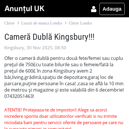
Adauga
Chirie
Locuri de munca Londra
Chirie Londra
Cameră Dublă Kingsbury!!!
Kingsbury, 30 Nov 2025, 08:50
Ofer o cameră dublă pentru două fete/femei sau cuplu
prețul de 750£cu toate bilurile sau o femeie/fată la
prețul de 600£ în zona Kingsbury avem 2
băi,living,grădină,spațiu de depozitare,garaj loc de
parcare,puține persoane în casa! ,casa se află la 10 min
de metrou și magazine și este valabilă din 6 decembrie!
07432051463!
ATENTIE! Protejeaza-te de impostori! Alege sa acorzi
incredere sporita doar utilizatorilor verificati si nu trimite
niciodata bani pentru servicii oferite de persoane pe care nu
le cunoaste nimeni in comunitate!