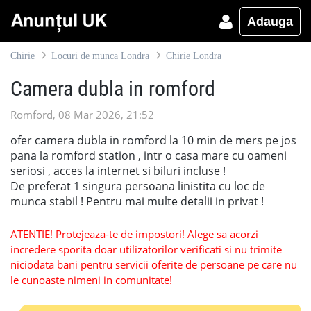
Adauga
Chirie
Locuri de munca Londra
Chirie Londra
Camera dubla in romford
Romford, 08 Mar 2026, 21:52
ofer camera dubla in romford la 10 min de mers pe jos
pana la romford station , intr o casa mare cu oameni
seriosi , acces la internet si biluri incluse !
De preferat 1 singura persoana linistita cu loc de
munca stabil ! Pentru mai multe detalii in privat !
ATENTIE! Protejeaza-te de impostori! Alege sa acorzi
incredere sporita doar utilizatorilor verificati si nu trimite
niciodata bani pentru servicii oferite de persoane pe care nu
le cunoaste nimeni in comunitate!