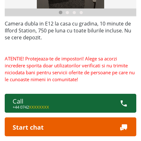
Camera dubla in E12 la casa cu gradina, 10 minute de
Ilford Station, 750 pe luna cu toate bilurile incluse. Nu
se cere depozit.
ATENTIE! Protejeaza-te de impostori! Alege sa acorzi
incredere sporita doar utilizatorilor verificati si nu trimite
niciodata bani pentru servicii oferite de persoane pe care nu
le cunoaste nimeni in comunitate!
Call
+44 0742
XXXXXXXX
Start chat