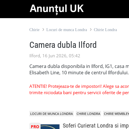
Chirie
Locuri de munca Londra
Chirie Londra
Camera dubla Ilford
Ilford, 16 Jun 2026, 05:42
Camera dubla disponibila in Ilford, IG1, casa 
Elisabeth Line, 10 minute de centrul Ilfordului. 
ATENTIE! Protejeaza-te de impostori! Alege sa acorzi
trimite niciodata bani pentru servicii oferite de 
LOCURI DE MUNCA LONDRA
CHIRIE LONDRA
CHIRIE WEMBLE
Soferi Curierat Londra si imp
PRO