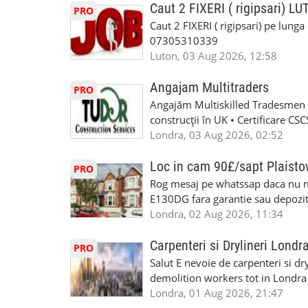
informații, contactați-ne la: 📞
Caut 2 FIXERI ( rigipsari) L
PRO
Caut 2 FIXERI ( rigipsari) pe lung
07305310339
Luton, 03 Aug 2026, 12:58
Angajam Multitraders
PRO
Angajăm Multiskilled Tradesmen (
construcții în UK • Certificare C
specializate (căutăm multitraderi)
Londra, 03 Aug 2026, 02:52
Avantaje majore: construcții interi
interioare • Permis de conducere 
Loc in cam 90£/sapt Plaist
PRO
(reprezintă un avantaj important) S
Rog mesaj pe whatssap daca nu 
performanță • £200 – £250 pe zi •
E130DG fara garantie sau depozit 
posibilități reale de avansare • Tr
fiecare pat beneficiaza de dulap s
Londra, 02 Aug 2026, 11:34
perspective de dezvoltare pe term
in toata casa -masina de spalat -us
oră pauză de masă) • Posibilitate
saptaminal fara garantie sau avan
Carpenteri si Drylineri Londr
PRO
de 1/sapt) -tel- 07440366084
Salut E nevoie de carpenteri si dr
demolition workers tot in Londr
Londra, 01 Aug 2026, 21:47