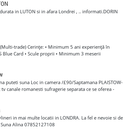
 +44 7407 254793 Mihai 📞 +44 7393 943242 Stefan
UTON
a durata in LUTON si in afara Londrei , .. informati.DORIN
Multi-trade) Cerințe: • Minimum 5 ani experiență în
SCS Blue Card • Scule proprii • Minimum 3 meserii
 – experiență solidă în mai multe domenii din construcții •
oare, roofing, tiling, carpentry, finisaje și decorațiuni
categoria B valabil • Mijloc de transport propriu
ow
e oferă: • Salariu atractiv, în funcție de experiență și
ma puteti suna Loc in camera /£90/Saptamana PLAISTOW-
 Diurnă / plată transport • Suport tehnic continuu și
tv canale romanesti sufragerie separata ce se oferea -
aininguri și cursuri de calificare • Mediu de lucru stabil cu
eparat -fiecare camera beneficiaza de frigider separat -wi-fi
en lung Program de lucru: • Luni – Vineri: 08:00 – 17:00 (1
cator -toate cheltuielile casei sunt incluse in pretul
 de lucru suplimentar în weekend (opțional)
s/plata saptaminala , (nu se face cazare/plateste mai putin
a
ylineri in mai multe locatii in LONDRA. La fel e nevoie si de
a Suna Alina 07852127108