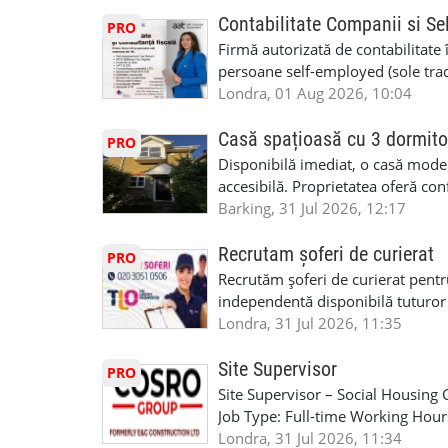
Contabilitate Companii si Se
PRO
Firmă autorizată de contabilitate 
persoane self-employed (sole trade
închiriate (landlords) Serviciile 
Londra, 01 Aug 2026, 10:04
inclusiv verificare de identitate ✔
HMRC: PAYE / VAT / CIS ✔ Salariz
Casă spațioasă cu 3 dormito
PRO
Consultanță fiscală ✔ Declarații 
Disponibilă imediat, o casă modernă
Corporation Tax ✔ Company Annu
accesibilă. Proprietatea oferă conf
planuri ✔ Cash-flow și previziuni
sau pentru persoane care caută un
Barking, 31 Jul 2026, 12:17
Scrisori de la contabil (Accountan
luminoase 3 băi Living mare și ae
serviciile noastre? ✔ Suntem cont
disponibilă Locuință recent renov
Recrutam șoferi de curierat
PRO
ca tax agents ✔ Suntem înregistr
facilități locale Condiții: preferam
Recrutăm șoferi de curierat pentr
Service Provider), astfel putem e
Disponibilă imediat Contract mini
independentă disponibilă tuturor
Deținem asigurare profesională ✔ 
£2500 Contact: Pentru vizionare 
experiența, deoarece se va asigura
Londra, 31 Jul 2026, 11:35
Disponibilitate pentru programări
07960988344 sau trimiteți mesaj
permis de conducere UK/UE. cazie
07444800302 Email: info@dncuka
GBP-170,00 GBP/zi + TVA pentru p
Site Supervisor
PRO
Brooker Road, Waltham Abbey, 
performanță de 10 GBP + 1,8 GBP/z
Site Supervisor – Social Housing
Kilometraj folosit in interes de mu
Job Type: Full-time Working Hour
perioada anului Bonus pentru mun
break) Pay Rate: £28.00 per hour
Londra, 31 Jul 2026, 11:34