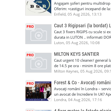
Angajam șoferi pentru multidrop d
Oferim: •castiguri incepand de la
pentru cei platitori de VAT si £1
Enfield, 05 Aug 2026, 13:13
cei platitori de VAT BONUS DE P
status obligatoriu •varsta minima
Caut 3 Rigipsari (la bordat)
PRO
compania aplica pentru dumneavoas
Caut 3 fixers RIGIPS cu scule si e
•oferim: - training platit (3 zile
durata in LUTON .. informati D
nedeterminata. -full time/ part-tim
Luton, 05 Aug 2026, 10:08
detineti van) include asigurare de
masinii). Acceptam cu permis UK 
MILTON KEYS SANTIER
PRO
Enfield - Weybridge - Romford - 
Caut urgent 10 cleaner/ general l
programari la interviu apelati cu
de 14.5 pe ora - minim 8 ore platit
la Amazon. Munca este usoara, gen
Milton Keynes, 05 Aug 2026, 09:
CSCS, Share Code - NECESARE UT
SAPTAMANALA Contact: +44 7308 
Forest & Co - Avocați români
PRO
interesati
Avocați români în Londra – servici
un avocat de încredere în UK? Ap
Solicitors, indiferent că ai nevoi
Londra, 04 Aug 2026, 17:16
pentru persoane fizice: • Drept pen
familiei (divorț, custodie, partaj) 