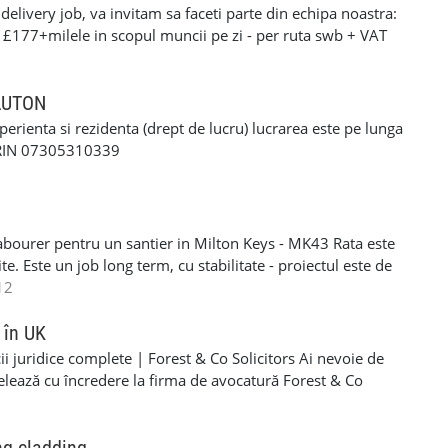
elivery job, va invitam sa faceti parte din echipa noastra:
: £177+milele in scopul muncii pe zi - per ruta swb + VAT
90+milele in scopul muncii pe zi per ruta lwb + VAT pentru
ERFORMANTA £10 PE ZI cerinte: •settlement/presettlement
 21 de ani •1 an experienta pe permis •cazier curat -
 LUTON
tra •posibilitatea sa treceti un test drog si alcool
xperienta si rezidenta (drept de lucru) lucrarea este pe lunga
-£117 pe zi) - contract de munca pe o perioada
ORIN 07305310339
e - van oferit de firma contra cost( in cazul in care nu
 curier, asigurarea bunurilor din masina./ service-ul
si permis RO. Recrutam pentru urmatoarele locatii: -
Luton - Harlow - Northampton Pentru mai multe detalii si
abourer pentru un santier in Milton Keys - MK43 Rata este
 incredere la noi - 07494685033
e. Este un job long term, cu stabilitate - proiectul este de
eral labourer si cleaning. Acceptam si femei si barbati
12
R/NINO - Se lucreaza SELF EMPLOYER - PLATA
606203 - lasati-mi un mesaj pe WHATSAPP daca sunteti
 în UK
i juridice complete | Forest & Co Solicitors Ai nevoie de
elează cu încredere la firma de avocatură Forest & Co
e de asistență pentru companie sau personal. ✅ Servicii
al • Dreptul imigrației (vize, rezidență, cetățenie) • Dreptul
• Dreptul muncii • Litigii civile și soluționarea disputelor ✅