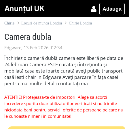
Adauga
Chirie
Locuri de munca Londra
Chirie Londra
Camera dubla
Edgware, 13 Feb 2026, 02:34
Închiriez o cameră dublă camera este liberă pe data de
24 februari Camera ESTE curată și întreținută și
mobilată casa este foarte curată aveți public transport
casă iesti chair in Edgware Aveți parcare în fața casei
pentru mai multe detalii contactați mă
ATENTIE! Protejeaza-te de impostori! Alege sa acorzi
incredere sporita doar utilizatorilor verificati si nu trimite
niciodata bani pentru servicii oferite de persoane pe care nu
le cunoaste nimeni in comunitate!