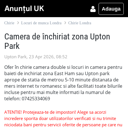
Adauga
Chirie
Locuri de munca Londra
Chirie Londra
Camera de închiriat zona Upton
Park
Upton Park, 23 Apr 2026, 08:52
Ofer în chirie camera double si locuri in camera pentru
baieti de inchiriat zona East Ham sau Upton park
aprope de statia de metrou 5-10 minute distanata de
mers internet tv romanesc si alte facilitati toate bilurile
incluse pentru mai multe informati la numarul de
telefon: 07425334069
ATENTIE! Protejeaza-te de impostori! Alege sa acorzi
incredere sporita doar utilizatorilor verificati si nu trimite
niciodata bani pentru servicii oferite de persoane pe care nu