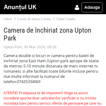
Adauga
Chirie
Locuri de munca Londra
Chirie Londra
Camera de închiriat zona Upton
Park
Upton Park, 30 Mar 2026, 08:26
Camera double si locuri in camera pentru baieti de
inchiriat zona East Ham /Upton park aprope de statia
de metrou 5-10 minute distanata de mers internet tv
romanesc si alte facilitati toate bilurile incluse pentru
mai multe informati la numarul de
telefon:07425334069
ATENTIE! Protejeaza-te de impostori! Alege sa acorzi
incredere sporita doar utilizatorilor verificati si nu trimite
niciodata bani pentru servicii oferite de persoane pe care nu