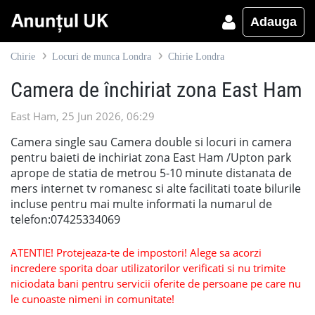
Adauga
Chirie
Locuri de munca Londra
Chirie Londra
Camera de închiriat zona East Ham
East Ham, 25 Jun 2026, 06:29
Camera single sau Camera double si locuri in camera
pentru baieti de inchiriat zona East Ham /Upton park
aprope de statia de metrou 5-10 minute distanata de
mers internet tv romanesc si alte facilitati toate bilurile
incluse pentru mai multe informati la numarul de
telefon:07425334069
ATENTIE! Protejeaza-te de impostori! Alege sa acorzi
incredere sporita doar utilizatorilor verificati si nu trimite
niciodata bani pentru servicii oferite de persoane pe care nu
le cunoaste nimeni in comunitate!