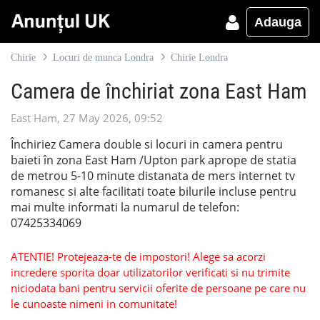
Adauga
Chirie
Locuri de munca Londra
Chirie Londra
Camera de închiriat zona East Ham
East Ham, 27 May 2026, 09:52
Închiriez Camera double si locuri in camera pentru
baieti în zona East Ham /Upton park aprope de statia
de metrou 5-10 minute distanata de mers internet tv
romanesc si alte facilitati toate bilurile incluse pentru
mai multe informati la numarul de telefon:
07425334069
ATENTIE! Protejeaza-te de impostori! Alege sa acorzi
incredere sporita doar utilizatorilor verificati si nu trimite
niciodata bani pentru servicii oferite de persoane pe care nu
le cunoaste nimeni in comunitate!