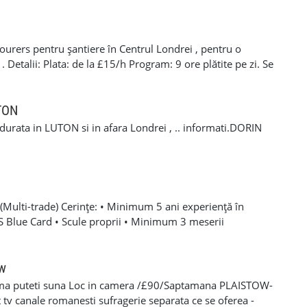
N LIMITED
esati serios de acest proiect, nu doar pentru a obtine o
ocierea tarifului la locul actual de munca. Telefon / SMS /
 nu raspundem imediat, trimiteti un mesaj scurt cu
rers pentru șantiere în Centrul Londrei , pentru o
e puteti incepe. Optional, puteti completa formularul din
etalii: Plata: de la £15/h Program: 9 ore plătite pe zi. Se
 bine, Toni Timis & Daniel Timis T&D GLAZING AND
itatea de a lucra în weekend. Cerințe: CSCS Card. Drept de
nta în domeniu de minim 1 ani . Pentru mai multe
 +44 7407 254793 Mihai 📞 +44 7393 943242 Stefan
UTON
a durata in LUTON si in afara Londrei , .. informati.DORIN
Multi-trade) Cerințe: • Minimum 5 ani experiență în
SCS Blue Card • Scule proprii • Minimum 3 meserii
 – experiență solidă în mai multe domenii din construcții •
oare, roofing, tiling, carpentry, finisaje și decorațiuni
categoria B valabil • Mijloc de transport propriu
ow
e oferă: • Salariu atractiv, în funcție de experiență și
ma puteti suna Loc in camera /£90/Saptamana PLAISTOW-
 Diurnă / plată transport • Suport tehnic continuu și
tv canale romanesti sufragerie separata ce se oferea -