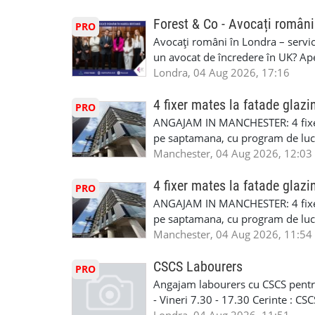
CSCS, Share Code - NECESARE UT
SAPTAMANALA Contact: +44 7308 
Forest & Co - Avocați români
PRO
interesati
Avocați români în Londra – servici
un avocat de încredere în UK? Ap
Solicitors, indiferent că ai nevoi
Londra, 04 Aug 2026, 17:16
pentru persoane fizice: • Drept pen
familiei (divorț, custodie, partaj) 
4 fixer mates la fatade glazi
PRO
Servicii pentru companii: • Drept
ANGAJAM IN MANCHESTER: 4 fixe
• Imigrație pentru afaceri și sponso
pe saptamana, cu program de lucru
soluționarea disputelor 💡 De ce 
in perioada urmatoare. Cerinte: exp
Manchester, 04 Aug 2026, 12:03
✔ Comunicare clară și suport în 
curtain walling, cladding sau mon
standard ✔ Confidențialitate tot
Tariful se discuta direct, in funct
4 fixer mates la fatade glazi
PRO
790 689 Email: enquiries@fcos.co
discutie este simpla: cine esti, de 
ANGAJAM IN MANCHESTER: 4 fixe
www.fcos.co.uk 👉 Programează o c
Prioritate au oamenii din Manches
pe saptamana, cu program de lucru
carora li se termina proiectul sa
in perioada urmatoare. Cerinte: exp
Manchester, 04 Aug 2026, 11:54
contactati doar daca sunteti inter
curtain walling, cladding sau mon
oferta pe care sa o folositi la neg
Tariful se discuta direct, in funct
CSCS Labourers
PRO
WhatsApp: +44 7467 838 881 Daca
discutie este simpla: cine esti, de 
Angajam labourers cu CSCS pentru
numele, experienta si data la care
Prioritate au oamenii din Manches
- Vineri 7.30 - 17.30 Cerinte : C
https://forms.gle/BswkNeJGjpuFT7
carora li se termina proiectul sa