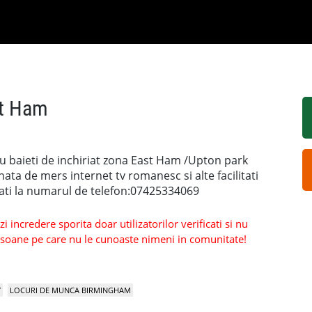
st Ham
u baieti de inchiriat zona East Ham /Upton park
ta de mers internet tv romanesc si alte facilitati
mati la numarul de telefon:07425334069
 incredere sporita doar utilizatorilor verificati si nu
persoane pe care nu le cunoaste nimeni in comunitate!
Y
LOCURI DE MUNCA BIRMINGHAM