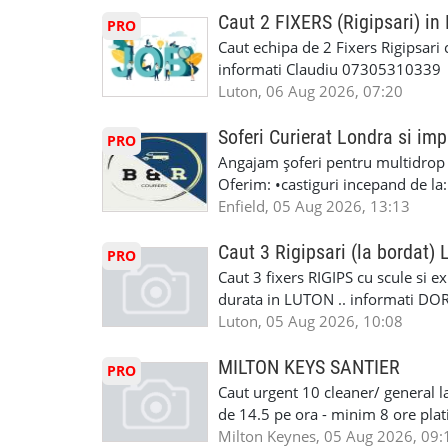
Reparam orice tip de masina elect
seriozitate.Multumesc anticipat.
Caut 2 FIXERS (Rigipsari) i
PRO
Masina de Drum Lung. ✅ Schimbat
Caut echipa de 2 Fixers Rigipsari c
Detailing Auto Interior/Exterior
informati Claudiu 07305310339
WhatsApp Text https://wa.link/ca
Luton, 06 Aug 2026, 07:20
6HB www.mecaniciautolondra.u
#MecanicAutoLondra #GarajAuto
Soferi Curierat Londra si imp
PRO
#AtelierAutoLondra #MecaniciRo
Angajam șoferi pentru multidrop d
#RomanianGarageRepair #Roman
Oferim: •castiguri incepand de la
#RomanianMechanic #RomanianC
pentru cei platitori de VAT si £1
Enfield, 05 Aug 2026, 13:13
#MecaniciProfesionistiLondra #
cei platitori de VAT BONUS DE P
#mecaniciautouk #mecanicautomu
status obligatoriu •varsta minima
Caut 3 Rigipsari (la bordat)
#mecanicmoldoveanlondra #vops
PRO
compania aplica pentru dumneavoas
Caut 3 fixers RIGIPS cu scule si e
•oferim: - training platit (3 zile
durata in LUTON .. informati D
nedeterminata. -full time/ part-tim
Luton, 05 Aug 2026, 10:08
detineti van) include asigurare de
masinii). Acceptam cu permis UK 
MILTON KEYS SANTIER
PRO
Enfield - Weybridge - Romford - 
Caut urgent 10 cleaner/ general l
programari la interviu apelati cu
de 14.5 pe ora - minim 8 ore platit
la Amazon. Munca este usoara, gen
Milton Keynes, 05 Aug 2026, 09: