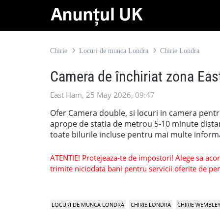
Chirie
Locuri de munca Londra
Chirie Londra
Camera de închiriat zona Ea
East Ham, 25 May 2026, 09:47
Ofer Camera double, si locuri in camera pentr
aprope de statia de metrou 5-10 minute distana
toate bilurile incluse pentru mai multe infor
ATENTIE! Protejeaza-te de impostori! Alege sa acorzi
trimite niciodata bani pentru servicii oferite de 
LOCURI DE MUNCA LONDRA
CHIRIE LONDRA
CHIRIE WEMBLE