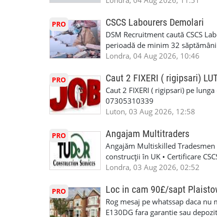
Londra, 04 Aug 2026, 11:51
T&D GLAZING AND INSTALLATIO
contactati doar daca sunteti inter
oferta pe care sa o folositi la neg
CSCS Labourers Demolari
PRO
WhatsApp: +44 7467 838 881 Daca
DSM Recruitment caută CSCS Labou
numele, experienta si data la car
perioadă de minim 32 săptămâni . D
link-ul de jos. Sanatate si mult
oferă ore suplimentare și posibil
Londra, 04 Aug 2026, 10:46
INSTALLATION LIMITED
munca în Marea Britanie. Experie
informații, contactați-ne la: 📞
Caut 2 FIXERI ( rigipsari) L
PRO
Caut 2 FIXERI ( rigipsari) pe lung
07305310339
Luton, 03 Aug 2026, 12:58
Angajam Multitraders
PRO
Angajăm Multiskilled Tradesmen (
construcții în UK • Certificare C
specializate (căutăm multitraderi)
Londra, 03 Aug 2026, 02:52
Avantaje majore: construcții interi
interioare • Permis de conducere 
Loc in cam 90£/sapt Plaist
PRO
(reprezintă un avantaj important) S
Rog mesaj pe whatssap daca nu 
performanță • £200 – £250 pe zi •
E130DG fara garantie sau depozit 