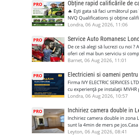
Obține rapid calificările de c
PRO
🔥 Ești gata să faci următorul pas
NVQ Qualifications și obține calif
Calificări recunoscute în UK ✅ Ev
Londra, 06 Aug 2026, 11:06
asistență în limba română ✅ Potriv
competențele 👷 Indiferent dacă luc
Service Auto Romanesc Lon
PRO
oficială, noi te ajutăm să alegi var
De ce să alegi să lucrezi cu noi ?
complicații. 💥 Suport real de la î
oferi cel mai bun serviciu si com
noi oportunități de muncă și de 
alegerea ideală: Personal califica
Barnet, 06 Aug 2026, 11:01
(WhatsApp) 📱 07846 715500 📍 
profesioniști cu experiență și cal
6RR 🚀 CSCS Colindale – GQA & NVQ 
Auto. Indiferent de situație, puteț
Electricieni si oameni pent
PRO
te astăzi. Construiește-ți viitorul 
repara in scurt timp si eficient o
Firma IVY ELECTRIC SERVICES LTD 
garaj auto care ofera orice tip de 
cu experiență pe instalații MVHR 
Lucram cu Toate Garantiile si Asi
obligatorii: 🔹 Full PPE (echipam
Londra, 06 Aug 2026, 10:57
Dumneavoastră, suntem TVA Înreg
Experiență în domeniu Ce oferim: 
iTP/MOT Masini Mici si Vanuri Inal
lucru constant ✅ Echipă serioasă,
Inchiriez camera double in L
PRO
Accident Management, Preluam Ca
detalii și programare, trimiteți me
Inchiriez camera double in zona L
Masina la Schimb. ✅ Distributii 
sunt la 4min de mers pe jos.Casa e
Geometrie Profesionala Roti Las
incluse.Cautam o persoana sau un 
Leyton, 06 Aug 2026, 08:41
Explicatii. ✅ Suntem foarte buni 
informatii va rog sa ma contactat