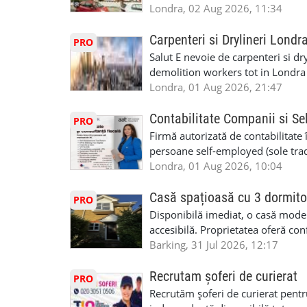
posibilități reale de avansare • Tr
fiecare pat beneficiaza de dulap s
Londra, 02 Aug 2026, 11:34
perspective de dezvoltare pe term
in toata casa -masina de spalat -us
oră pauză de masă) • Posibilitate
saptaminal fara garantie sau avan
Carpenteri si Drylineri Londr
PRO
de 1/sapt) -tel- 07440366084
Salut E nevoie de carpenteri si dr
demolition workers tot in Londr
Londra, 01 Aug 2026, 21:47
Contabilitate Companii si Se
PRO
Firmă autorizată de contabilitate 
persoane self-employed (sole trade
închiriate (landlords) Serviciile 
Londra, 01 Aug 2026, 10:04
inclusiv verificare de identitate ✔
HMRC: PAYE / VAT / CIS ✔ Salariz
Casă spațioasă cu 3 dormito
PRO
Consultanță fiscală ✔ Declarații 
Disponibilă imediat, o casă modernă
Corporation Tax ✔ Company Annu
accesibilă. Proprietatea oferă conf
planuri ✔ Cash-flow și previziuni
sau pentru persoane care caută un
Barking, 31 Jul 2026, 12:17
Scrisori de la contabil (Accountan
luminoase 3 băi Living mare și ae
serviciile noastre? ✔ Suntem cont
disponibilă Locuință recent renov
Recrutam șoferi de curierat
PRO
ca tax agents ✔ Suntem înregistr
facilități locale Condiții: preferam
Recrutăm șoferi de curierat pentr
Service Provider), astfel putem e
Disponibilă imediat Contract mini