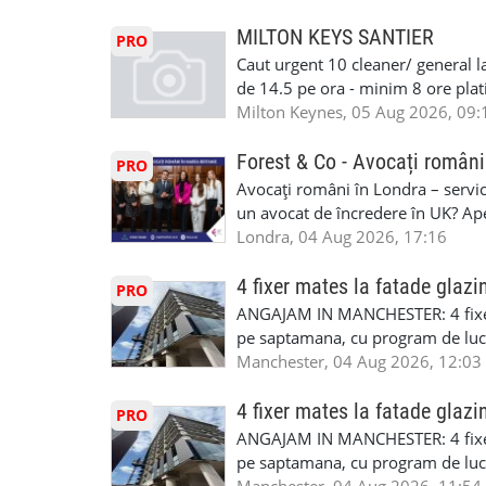
detineti van) include asigurare de
masinii). Acceptam cu permis UK 
MILTON KEYS SANTIER
PRO
Enfield - Weybridge - Romford - 
Caut urgent 10 cleaner/ general l
programari la interviu apelati cu
de 14.5 pe ora - minim 8 ore platit
la Amazon. Munca este usoara, gen
Milton Keynes, 05 Aug 2026, 09:
CSCS, Share Code - NECESARE UT
SAPTAMANALA Contact: +44 7308 
Forest & Co - Avocați români
PRO
interesati
Avocați români în Londra – servici
un avocat de încredere în UK? Ap
Solicitors, indiferent că ai nevoi
Londra, 04 Aug 2026, 17:16
pentru persoane fizice: • Drept pen
familiei (divorț, custodie, partaj) 
4 fixer mates la fatade glazi
PRO
Servicii pentru companii: • Drept
ANGAJAM IN MANCHESTER: 4 fixe
• Imigrație pentru afaceri și sponso
pe saptamana, cu program de lucru
soluționarea disputelor 💡 De ce 
in perioada urmatoare. Cerinte: exp
Manchester, 04 Aug 2026, 12:03
✔ Comunicare clară și suport în 
curtain walling, cladding sau mon
standard ✔ Confidențialitate tot
Tariful se discuta direct, in funct
4 fixer mates la fatade glazi
PRO
790 689 Email: enquiries@fcos.co
discutie este simpla: cine esti, de 
ANGAJAM IN MANCHESTER: 4 fixe
www.fcos.co.uk 👉 Programează o c
Prioritate au oamenii din Manches
pe saptamana, cu program de lucru
carora li se termina proiectul sa