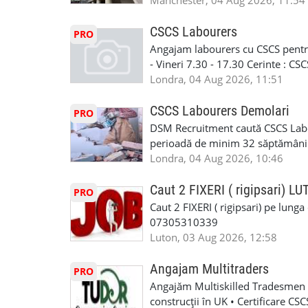
in perioada urmatoare. Cerinte: exp
Manchester, 04 Aug 2026, 11:54
contactati doar daca sunteti inter
curtain walling, cladding sau mon
oferta pe care sa o folositi la neg
Tariful se discuta direct, in funct
CSCS Labourers
PRO
WhatsApp: +44 7467 838 881 Daca
discutie este simpla: cine esti, de 
Angajam labourers cu CSCS pentru
numele, experienta si data la care
Prioritate au oamenii din Manches
- Vineri 7.30 - 17.30 Cerinte : C
https://forms.gle/BswkNeJGjpuFT7
carora li se termina proiectul sa
Londra, 04 Aug 2026, 11:51
T&D GLAZING AND INSTALLATIO
contactati doar daca sunteti inter
oferta pe care sa o folositi la neg
CSCS Labourers Demolari
PRO
WhatsApp: +44 7467 838 881 Daca
DSM Recruitment caută CSCS Labou
numele, experienta si data la car
perioadă de minim 32 săptămâni . D
link-ul de jos. Sanatate si mult
oferă ore suplimentare și posibil
Londra, 04 Aug 2026, 10:46
INSTALLATION LIMITED
munca în Marea Britanie. Experie
informații, contactați-ne la: 📞
Caut 2 FIXERI ( rigipsari) L
PRO
Caut 2 FIXERI ( rigipsari) pe lung
07305310339
Luton, 03 Aug 2026, 12:58
Angajam Multitraders
PRO
Angajăm Multiskilled Tradesmen (
construcții în UK • Certificare C