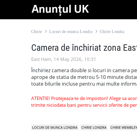
Chirie
Locuri de munca Londra
Chirie Londra
Camera de închiriat zona Ea
East Ham, 14 May 2026, 10:31
Închiriez camera double si locuri in camera p
aprope de statia de metrou 5-10 minute distana
toate bilurile incluse pentru mai multe infor
ATENTIE! Protejeaza-te de impostori! Alege sa acorzi
trimite niciodata bani pentru servicii oferite de 
LOCURI DE MUNCA LONDRA
CHIRIE LONDRA
CHIRIE WEMBLE