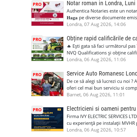
Notar roman in Londra, Luni
PRO
Authentica Notaries este un notariat 
𝐇𝐚𝐠𝐚 pe diverse documente emis
căsătorie) ♦ 𝐩𝐫𝐨𝐜𝐮𝐫𝐢 ♦ 𝐝𝐞𝐜𝐥𝐚𝐫𝐚
Londra, 07 Aug 2026, 14:06
pentru minor, luare in spațiu, etc) ♦ 𝐥𝐞𝐠𝐚
împrumut în România) ♦ 𝐭𝐫𝐚𝐝𝐮𝐜𝐞𝐫𝐢 𝐥𝐞𝐠𝐚𝐥𝐢
Obține rapid calificările de c
PRO
judiciar din România ♦Certificat 
🔥 Ești gata să faci următorul pas
Identificari (ex.ID1) Legal, fără 
NVQ Qualifications și obține calif
sâmbăta 🕒 Program: • Luni - Vine
Calificări recunoscute în UK ✅ Ev
Londra, 06 Aug 2026, 11:06
Avenue, HA8 0LA, lângă stația de
asistență în limba română ✅ Potriv
Telefon/WhatsApp: 0792 831 698
competențele 👷 Indiferent dacă luc
Service Auto Romanesc Lon
PRO
#servicii_notariale_in_limba_rom
oficială, noi te ajutăm să alegi var
De ce să alegi să lucrezi cu noi ?
#declaratiidecalatorie #serviciin
complicații. 💥 Suport real de la î
oferi cel mai bun serviciu si com
noi oportunități de muncă și de 
alegerea ideală: Personal califica
Barnet, 06 Aug 2026, 11:01
(WhatsApp) 📱 07846 715500 📍 
profesioniști cu experiență și cal
6RR 🚀 CSCS Colindale – GQA & NVQ 
Auto. Indiferent de situație, puteț
Electricieni si oameni pent
PRO
te astăzi. Construiește-ți viitorul 
repara in scurt timp si eficient o
Firma IVY ELECTRIC SERVICES LTD 
garaj auto care ofera orice tip de 
cu experiență pe instalații MVHR 
Lucram cu Toate Garantiile si Asi
obligatorii: 🔹 Full PPE (echipam
Londra, 06 Aug 2026, 10:57
Dumneavoastră, suntem TVA Înreg
Experiență în domeniu Ce oferim: 