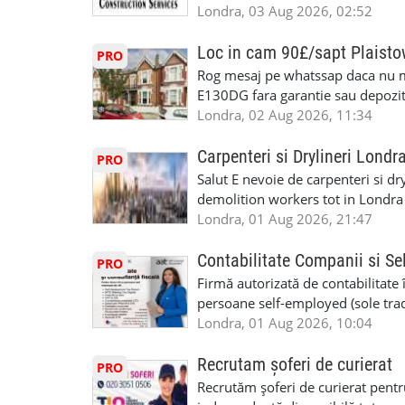
specializate (căutăm multitraderi)
Londra, 03 Aug 2026, 02:52
Avantaje majore: construcții interi
interioare • Permis de conducere 
Loc in cam 90£/sapt Plaist
PRO
(reprezintă un avantaj important) S
Rog mesaj pe whatssap daca nu 
performanță • £200 – £250 pe zi •
E130DG fara garantie sau depozit 
posibilități reale de avansare • Tr
fiecare pat beneficiaza de dulap s
Londra, 02 Aug 2026, 11:34
perspective de dezvoltare pe term
in toata casa -masina de spalat -us
oră pauză de masă) • Posibilitate
saptaminal fara garantie sau avan
Carpenteri si Drylineri Londr
PRO
de 1/sapt) -tel- 07440366084
Salut E nevoie de carpenteri si dr
demolition workers tot in Londr
Londra, 01 Aug 2026, 21:47
Contabilitate Companii si Se
PRO
Firmă autorizată de contabilitate 
persoane self-employed (sole trade
închiriate (landlords) Serviciile 
Londra, 01 Aug 2026, 10:04
inclusiv verificare de identitate ✔
HMRC: PAYE / VAT / CIS ✔ Salariz
Recrutam șoferi de curierat
PRO
Consultanță fiscală ✔ Declarații 
Recrutăm șoferi de curierat pentr
Corporation Tax ✔ Company Annu