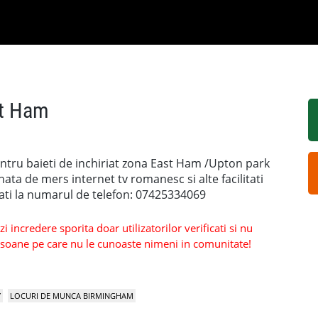
st Ham
entru baieti de inchiriat zona East Ham /Upton park
ta de mers internet tv romanesc si alte facilitati
mati la numarul de telefon: 07425334069
 incredere sporita doar utilizatorilor verificati si nu
persoane pe care nu le cunoaste nimeni in comunitate!
Y
LOCURI DE MUNCA BIRMINGHAM