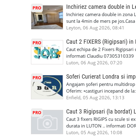
iTP/MOT Masini Mici si Vanuri Inal
lucru constant ✅ Echipă serioasă,
Inchiriez camera double in L
PRO
Accident Management, Preluam Ca
detalii și programare, trimiteți me
Inchiriez camera double in zona L
Masina la Schimb. ✅ Distributii 
sunt la 4min de mers pe jos.Casa e
Geometrie Profesionala Roti Las
incluse.Cautam o persoana sau un 
Leyton, 06 Aug 2026, 08:41
Explicatii. ✅ Suntem foarte buni 
informatii va rog sa ma contactat
Reparam orice tip de masina elect
seriozitate.Multumesc anticipat.
Caut 2 FIXERS (Rigipsari) i
PRO
Masina de Drum Lung. ✅ Schimbat
Caut echipa de 2 Fixers Rigipsari c
Detailing Auto Interior/Exterior
informati Claudiu 07305310339
WhatsApp Text https://wa.link/ca
Luton, 06 Aug 2026, 07:20
6HB www.mecaniciautolondra.u
#MecanicAutoLondra #GarajAuto
Soferi Curierat Londra si imp
PRO
#AtelierAutoLondra #MecaniciRo
Angajam șoferi pentru multidrop d
#RomanianGarageRepair #Roman
Oferim: •castiguri incepand de la
#RomanianMechanic #RomanianC
pentru cei platitori de VAT si £1
Enfield, 05 Aug 2026, 13:13
#MecaniciProfesionistiLondra #
cei platitori de VAT BONUS DE P
#mecaniciautouk #mecanicautomu
status obligatoriu •varsta minima
Caut 3 Rigipsari (la bordat)
#mecanicmoldoveanlondra #vops
PRO
compania aplica pentru dumneavoas
Caut 3 fixers RIGIPS cu scule si e
•oferim: - training platit (3 zile
durata in LUTON .. informati D
nedeterminata. -full time/ part-tim
Luton, 05 Aug 2026, 10:08