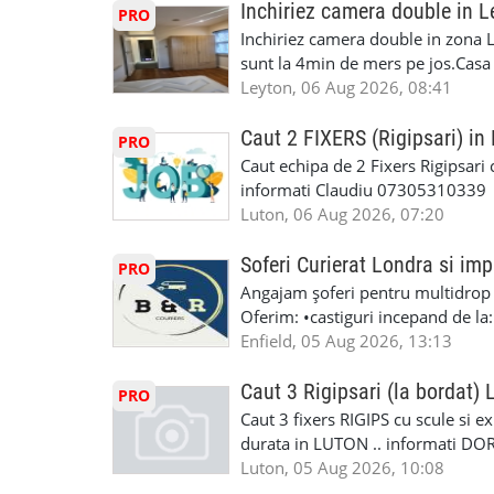
Inchiriez camera double in L
PRO
Inchiriez camera double in zona L
sunt la 4min de mers pe jos.Casa e
incluse.Cautam o persoana sau un 
Leyton, 06 Aug 2026, 08:41
informatii va rog sa ma contactat
seriozitate.Multumesc anticipat.
Caut 2 FIXERS (Rigipsari) i
PRO
Caut echipa de 2 Fixers Rigipsari c
informati Claudiu 07305310339
Luton, 06 Aug 2026, 07:20
Soferi Curierat Londra si imp
PRO
Angajam șoferi pentru multidrop d
Oferim: •castiguri incepand de la
pentru cei platitori de VAT si £1
Enfield, 05 Aug 2026, 13:13
cei platitori de VAT BONUS DE P
status obligatoriu •varsta minima
Caut 3 Rigipsari (la bordat)
PRO
compania aplica pentru dumneavoas
Caut 3 fixers RIGIPS cu scule si e
•oferim: - training platit (3 zile
durata in LUTON .. informati D
nedeterminata. -full time/ part-tim
Luton, 05 Aug 2026, 10:08
detineti van) include asigurare de