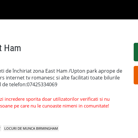
st Ham
eti de închiriat zona East Ham /Upton park aprope de
internet tv romanesc si alte facilitati toate bilurile
l de telefon:07425334069
 incredere sporita doar utilizatorilor verificati si nu
persoane pe care nu le cunoaste nimeni in comunitate!
Y
LOCURI DE MUNCA BIRMINGHAM