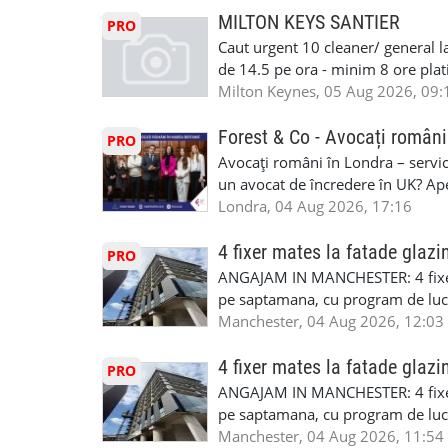
masinii). Acceptam cu permis UK 
MILTON KEYS SANTIER
PRO
Enfield - Weybridge - Romford - 
Caut urgent 10 cleaner/ general l
programari la interviu apelati cu
de 14.5 pe ora - minim 8 ore platit
la Amazon. Munca este usoara, gen
Milton Keynes, 05 Aug 2026, 09:
CSCS, Share Code - NECESARE UT
SAPTAMANALA Contact: +44 7308 
Forest & Co - Avocați români
PRO
interesati
Avocați români în Londra – servici
un avocat de încredere în UK? Ap
Solicitors, indiferent că ai nevoi
Londra, 04 Aug 2026, 17:16
pentru persoane fizice: • Drept pen
familiei (divorț, custodie, partaj) 
4 fixer mates la fatade glazi
PRO
Servicii pentru companii: • Drept
ANGAJAM IN MANCHESTER: 4 fixe
• Imigrație pentru afaceri și sponso
pe saptamana, cu program de lucru
soluționarea disputelor 💡 De ce 
in perioada urmatoare. Cerinte: exp
Manchester, 04 Aug 2026, 12:03
✔ Comunicare clară și suport în 
curtain walling, cladding sau mon
standard ✔ Confidențialitate tot
Tariful se discuta direct, in funct
4 fixer mates la fatade glazi
PRO
790 689 Email: enquiries@fcos.co
discutie este simpla: cine esti, de 
ANGAJAM IN MANCHESTER: 4 fixe
www.fcos.co.uk 👉 Programează o c
Prioritate au oamenii din Manches
pe saptamana, cu program de lucru
carora li se termina proiectul sa
in perioada urmatoare. Cerinte: exp
Manchester, 04 Aug 2026, 11:54