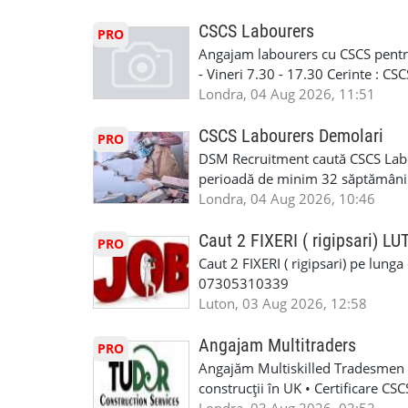
contactati doar daca sunteti inter
curtain walling, cladding sau mon
oferta pe care sa o folositi la neg
Tariful se discuta direct, in funct
CSCS Labourers
PRO
WhatsApp: +44 7467 838 881 Daca
discutie este simpla: cine esti, de 
Angajam labourers cu CSCS pentru
numele, experienta si data la care
Prioritate au oamenii din Manches
- Vineri 7.30 - 17.30 Cerinte : C
https://forms.gle/BswkNeJGjpuFT7
carora li se termina proiectul sa
Londra, 04 Aug 2026, 11:51
T&D GLAZING AND INSTALLATIO
contactati doar daca sunteti inter
oferta pe care sa o folositi la neg
CSCS Labourers Demolari
PRO
WhatsApp: +44 7467 838 881 Daca
DSM Recruitment caută CSCS Labou
numele, experienta si data la car
perioadă de minim 32 săptămâni . D
link-ul de jos. Sanatate si mult
oferă ore suplimentare și posibil
Londra, 04 Aug 2026, 10:46
INSTALLATION LIMITED
munca în Marea Britanie. Experie
informații, contactați-ne la: 📞
Caut 2 FIXERI ( rigipsari) L
PRO
Caut 2 FIXERI ( rigipsari) pe lung
07305310339
Luton, 03 Aug 2026, 12:58
Angajam Multitraders
PRO
Angajăm Multiskilled Tradesmen (
construcții în UK • Certificare C