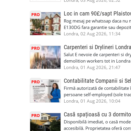
specializate (căutăm multitraderi)
Londra, 03 Aug 2026, 02:52
Avantaje majore: construcții interi
interioare • Permis de conducere 
Loc in cam 90£/sapt Plaist
PRO
(reprezintă un avantaj important) S
Rog mesaj pe whatssap daca nu 
performanță • £200 – £250 pe zi •
E130DG fara garantie sau depozit 
posibilități reale de avansare • Tr
fiecare pat beneficiaza de dulap s
Londra, 02 Aug 2026, 11:34
perspective de dezvoltare pe term
in toata casa -masina de spalat -us
oră pauză de masă) • Posibilitate
saptaminal fara garantie sau avan
Carpenteri si Drylineri Londr
PRO
de 1/sapt) -tel- 07440366084
Salut E nevoie de carpenteri si dr
demolition workers tot in Londr
Londra, 01 Aug 2026, 21:47
Contabilitate Companii si Se
PRO
Firmă autorizată de contabilitate 
persoane self-employed (sole trade
închiriate (landlords) Serviciile 
Londra, 01 Aug 2026, 10:04
inclusiv verificare de identitate ✔
HMRC: PAYE / VAT / CIS ✔ Salariz
Casă spațioasă cu 3 dormito
PRO
Consultanță fiscală ✔ Declarații 
Disponibilă imediat, o casă modernă
Corporation Tax ✔ Company Annu
accesibilă. Proprietatea oferă conf