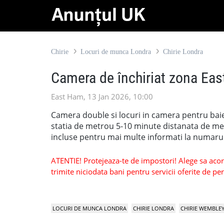
Chirie
Locuri de munca Londra
Chirie Londra
Camera de închiriat zona Ea
East Ham, 13 Jan 2026, 10:00
Camera double si locuri in camera pentru bai
statia de metrou 5-10 minute distanata de mers 
incluse pentru mai multe informati la numaru
ATENTIE! Protejeaza-te de impostori! Alege sa acorzi
trimite niciodata bani pentru servicii oferite de 
LOCURI DE MUNCA LONDRA
CHIRIE LONDRA
CHIRIE WEMBLE