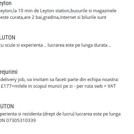
eyton
eyton,la 10 min de Leyton station,busurile si magazinele
ste curata,are 2 bai,gradina,internet si bilurile sunt
cuplu linistit,serios si muncitor. Pentru mai multe
i la nr. de telefon 07479777579 .Ofer si rog
n LUTON
u scule si experienta .. lucrarea este pe lunga durata ..
rejurimi
elivery job, va invitam sa faceti parte din echipa noastra:
: £177+milele in scopul muncii pe zi - per ruta swb + VAT
90+milele in scopul muncii pe zi per ruta lwb + VAT pentru
ERFORMANTA £10 PE ZI cerinte: •settlement/presettlement
 21 de ani •1 an experienta pe permis •cazier curat -
 LUTON
tra •posibilitatea sa treceti un test drog si alcool
xperienta si rezidenta (drept de lucru) lucrarea este pe lunga
-£117 pe zi) - contract de munca pe o perioada
ORIN 07305310339
e - van oferit de firma contra cost( in cazul in care nu
 curier, asigurarea bunurilor din masina./ service-ul