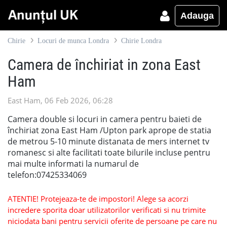
Adauga
Chirie
Locuri de munca Londra
Chirie Londra
Camera de închiriat in zona East
Ham
East Ham, 06 Feb 2026, 06:28
Camera double si locuri in camera pentru baieti de
închiriat zona East Ham /Upton park aprope de statia
de metrou 5-10 minute distanata de mers internet tv
romanesc si alte facilitati toate bilurile incluse pentru
mai multe informati la numarul de
telefon:07425334069
ATENTIE! Protejeaza-te de impostori! Alege sa acorzi
incredere sporita doar utilizatorilor verificati si nu trimite
niciodata bani pentru servicii oferite de persoane pe care nu