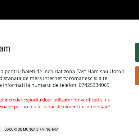
Ham
era pentru baieti de inchiriat zona East Ham sau Upton
istanata de mers internet tv romanesc si alte
lte informati la numarul de telefon: 07425334069
 incredere sporita doar utilizatorilor verificati si nu
persoane pe care nu le cunoaste nimeni in comunitate!
Y
LOCURI DE MUNCA BIRMINGHAM