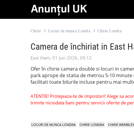
Chirie
Locuri de munca Londra
Chirie Londra
Camera de închiriat in East 
East Ham, 01 Jun 2026, 09:12
Ofer în chirie camera double si locuri in cam
park aprope de statia de metrou 5-10 minute d
facilitati toate bilurile incluse pentru mai mu
ATENTIE! Protejeaza-te de impostori! Alege sa acorzi
trimite niciodata bani pentru servicii oferite de 
LOCURI DE MUNCA LONDRA
CHIRIE LONDRA
CHIRIE WEMBLE