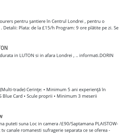
N LIMITED
esati serios de acest proiect, nu doar pentru a obtine o
ocierea tarifului la locul actual de munca. Telefon / SMS /
 nu raspundem imediat, trimiteti un mesaj scurt cu
rers pentru șantiere în Centrul Londrei , pentru o
e puteti incepe. Optional, puteti completa formularul din
etalii: Plata: de la £15/h Program: 9 ore plătite pe zi. Se
 bine, Toni Timis & Daniel Timis T&D GLAZING AND
itatea de a lucra în weekend. Cerințe: CSCS Card. Drept de
nta în domeniu de minim 1 ani . Pentru mai multe
 +44 7407 254793 Mihai 📞 +44 7393 943242 Stefan
UTON
a durata in LUTON si in afara Londrei , .. informati.DORIN
Multi-trade) Cerințe: • Minimum 5 ani experiență în
SCS Blue Card • Scule proprii • Minimum 3 meserii
 – experiență solidă în mai multe domenii din construcții •
oare, roofing, tiling, carpentry, finisaje și decorațiuni
categoria B valabil • Mijloc de transport propriu
ow
e oferă: • Salariu atractiv, în funcție de experiență și
ma puteti suna Loc in camera /£90/Saptamana PLAISTOW-
 Diurnă / plată transport • Suport tehnic continuu și
tv canale romanesti sufragerie separata ce se oferea -