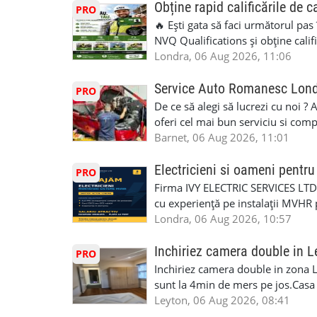
Obține rapid calificările de c
PRO
🔥 Ești gata să faci următorul pas
NVQ Qualifications și obține calif
Calificări recunoscute în UK ✅ Ev
Londra, 06 Aug 2026, 11:06
asistență în limba română ✅ Potriv
competențele 👷 Indiferent dacă luc
Service Auto Romanesc Lon
PRO
oficială, noi te ajutăm să alegi var
De ce să alegi să lucrezi cu noi ?
complicații. 💥 Suport real de la î
oferi cel mai bun serviciu si com
noi oportunități de muncă și de 
alegerea ideală: Personal califica
Barnet, 06 Aug 2026, 11:01
(WhatsApp) 📱 07846 715500 📍 
profesioniști cu experiență și cal
6RR 🚀 CSCS Colindale – GQA & NVQ 
Auto. Indiferent de situație, puteț
Electricieni si oameni pent
PRO
te astăzi. Construiește-ți viitorul 
repara in scurt timp si eficient o
Firma IVY ELECTRIC SERVICES LTD 
garaj auto care ofera orice tip de 
cu experiență pe instalații MVHR 
Lucram cu Toate Garantiile si Asi
obligatorii: 🔹 Full PPE (echipam
Londra, 06 Aug 2026, 10:57
Dumneavoastră, suntem TVA Înreg
Experiență în domeniu Ce oferim: 
iTP/MOT Masini Mici si Vanuri Inal
lucru constant ✅ Echipă serioasă,
Inchiriez camera double in L
PRO
Accident Management, Preluam Ca
detalii și programare, trimiteți me
Inchiriez camera double in zona L
Masina la Schimb. ✅ Distributii 
sunt la 4min de mers pe jos.Casa e
Geometrie Profesionala Roti Las
incluse.Cautam o persoana sau un 
Leyton, 06 Aug 2026, 08:41
Explicatii. ✅ Suntem foarte buni 
informatii va rog sa ma contactat