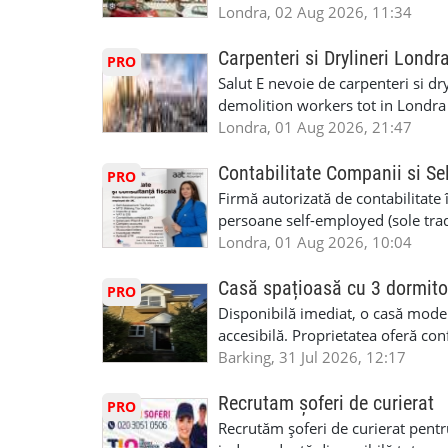
posibilități reale de avansare • Tr
fiecare pat beneficiaza de dulap s
Londra, 02 Aug 2026, 11:34
perspective de dezvoltare pe term
in toata casa -masina de spalat -us
oră pauză de masă) • Posibilitate
saptaminal fara garantie sau avan
Carpenteri si Drylineri Londr
PRO
de 1/sapt) -tel- 07440366084
Salut E nevoie de carpenteri si dr
demolition workers tot in Londr
Londra, 01 Aug 2026, 21:47
Contabilitate Companii si Se
PRO
Firmă autorizată de contabilitate 
persoane self-employed (sole trade
închiriate (landlords) Serviciile 
Londra, 01 Aug 2026, 10:04
inclusiv verificare de identitate ✔
HMRC: PAYE / VAT / CIS ✔ Salariz
Casă spațioasă cu 3 dormito
PRO
Consultanță fiscală ✔ Declarații 
Disponibilă imediat, o casă modernă
Corporation Tax ✔ Company Annu
accesibilă. Proprietatea oferă conf
planuri ✔ Cash-flow și previziuni
sau pentru persoane care caută un
Barking, 31 Jul 2026, 12:17
Scrisori de la contabil (Accountan
luminoase 3 băi Living mare și ae
serviciile noastre? ✔ Suntem cont
disponibilă Locuință recent renov
Recrutam șoferi de curierat
PRO
ca tax agents ✔ Suntem înregistr
facilități locale Condiții: preferam
Recrutăm șoferi de curierat pentr
Service Provider), astfel putem e
Disponibilă imediat Contract mini