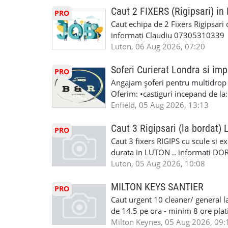
Reparam orice tip de masina elect
seriozitate.Multumesc anticipat.
Caut 2 FIXERS (Rigipsari) i
PRO
Masina de Drum Lung. ✅ Schimbat
Caut echipa de 2 Fixers Rigipsari c
Detailing Auto Interior/Exterior
informati Claudiu 07305310339
WhatsApp Text https://wa.link/ca
Luton, 06 Aug 2026, 07:20
6HB www.mecaniciautolondra.u
#MecanicAutoLondra #GarajAuto
Soferi Curierat Londra si imp
PRO
#AtelierAutoLondra #MecaniciRo
Angajam șoferi pentru multidrop d
#RomanianGarageRepair #Roman
Oferim: •castiguri incepand de la
#RomanianMechanic #RomanianC
pentru cei platitori de VAT si £1
Enfield, 05 Aug 2026, 13:13
#MecaniciProfesionistiLondra #
cei platitori de VAT BONUS DE P
#mecaniciautouk #mecanicautomu
status obligatoriu •varsta minima
Caut 3 Rigipsari (la bordat)
#mecanicmoldoveanlondra #vops
PRO
compania aplica pentru dumneavoas
Caut 3 fixers RIGIPS cu scule si e
•oferim: - training platit (3 zile
durata in LUTON .. informati D
nedeterminata. -full time/ part-tim
Luton, 05 Aug 2026, 10:08
detineti van) include asigurare de
masinii). Acceptam cu permis UK 
MILTON KEYS SANTIER
PRO
Enfield - Weybridge - Romford - 
Caut urgent 10 cleaner/ general l
programari la interviu apelati cu
de 14.5 pe ora - minim 8 ore platit
la Amazon. Munca este usoara, gen
Milton Keynes, 05 Aug 2026, 09: