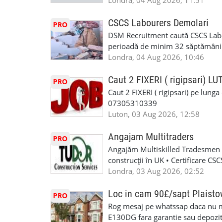
Londra, 04 Aug 2026, 11:51
T&D GLAZING AND INSTALLATIO
contactati doar daca sunteti inter
oferta pe care sa o folositi la neg
CSCS Labourers Demolari
PRO
WhatsApp: +44 7467 838 881 Daca
DSM Recruitment caută CSCS Labou
numele, experienta si data la car
perioadă de minim 32 săptămâni . D
link-ul de jos. Sanatate si mult
oferă ore suplimentare și posibil
Londra, 04 Aug 2026, 10:46
INSTALLATION LIMITED
munca în Marea Britanie. Experie
informații, contactați-ne la: 📞
Caut 2 FIXERI ( rigipsari) L
PRO
Caut 2 FIXERI ( rigipsari) pe lung
07305310339
Luton, 03 Aug 2026, 12:58
Angajam Multitraders
PRO
Angajăm Multiskilled Tradesmen (
construcții în UK • Certificare C
specializate (căutăm multitraderi)
Londra, 03 Aug 2026, 02:52
Avantaje majore: construcții interi
interioare • Permis de conducere 
Loc in cam 90£/sapt Plaist
PRO
(reprezintă un avantaj important) S
Rog mesaj pe whatssap daca nu 
performanță • £200 – £250 pe zi •
E130DG fara garantie sau depozit 