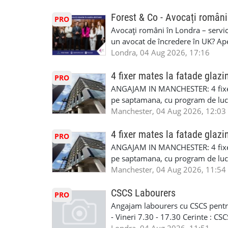
CSCS, Share Code - NECESARE UT
SAPTAMANALA Contact: +44 7308 
Forest & Co - Avocați români
PRO
interesati
Avocați români în Londra – servici
un avocat de încredere în UK? Ap
Solicitors, indiferent că ai nevoi
Londra, 04 Aug 2026, 17:16
pentru persoane fizice: • Drept pen
familiei (divorț, custodie, partaj) 
4 fixer mates la fatade glazi
PRO
Servicii pentru companii: • Drept
ANGAJAM IN MANCHESTER: 4 fixe
• Imigrație pentru afaceri și sponso
pe saptamana, cu program de lucru
soluționarea disputelor 💡 De ce 
in perioada urmatoare. Cerinte: exp
Manchester, 04 Aug 2026, 12:03
✔ Comunicare clară și suport în 
curtain walling, cladding sau mon
standard ✔ Confidențialitate tot
Tariful se discuta direct, in funct
4 fixer mates la fatade glazi
PRO
790 689 Email: enquiries@fcos.co
discutie este simpla: cine esti, de 
ANGAJAM IN MANCHESTER: 4 fixe
www.fcos.co.uk 👉 Programează o c
Prioritate au oamenii din Manches
pe saptamana, cu program de lucru
carora li se termina proiectul sa
in perioada urmatoare. Cerinte: exp
Manchester, 04 Aug 2026, 11:54
contactati doar daca sunteti inter
curtain walling, cladding sau mon
oferta pe care sa o folositi la neg
Tariful se discuta direct, in funct
CSCS Labourers
PRO
WhatsApp: +44 7467 838 881 Daca
discutie este simpla: cine esti, de 
Angajam labourers cu CSCS pentru
numele, experienta si data la care
Prioritate au oamenii din Manches
- Vineri 7.30 - 17.30 Cerinte : C
https://forms.gle/BswkNeJGjpuFT7
carora li se termina proiectul sa