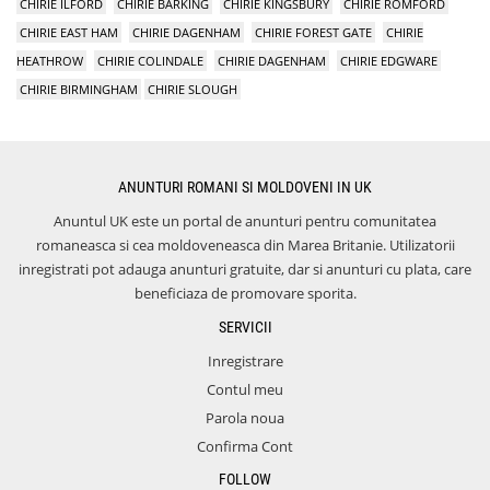
CHIRIE ILFORD
CHIRIE BARKING
CHIRIE KINGSBURY
CHIRIE ROMFORD
CHIRIE EAST HAM
CHIRIE DAGENHAM
CHIRIE FOREST GATE
CHIRIE
HEATHROW
CHIRIE COLINDALE
CHIRIE DAGENHAM
CHIRIE EDGWARE
CHIRIE BIRMINGHAM
CHIRIE SLOUGH
ANUNTURI ROMANI SI MOLDOVENI IN UK
Anuntul UK este un portal de anunturi pentru comunitatea
romaneasca si cea moldoveneasca din Marea Britanie. Utilizatorii
inregistrati pot adauga anunturi gratuite, dar si anunturi cu plata, care
beneficiaza de promovare sporita.
SERVICII
Inregistrare
Contul meu
Parola noua
Confirma Cont
FOLLOW