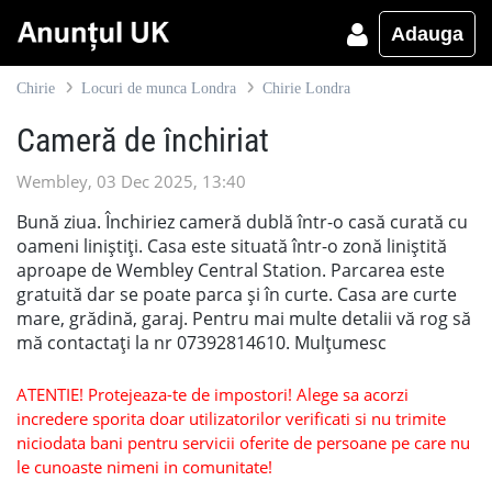
Adauga
Chirie
Locuri de munca Londra
Chirie Londra
Cameră de închiriat
Wembley, 03 Dec 2025, 13:40
Bună ziua. Închiriez cameră dublă într-o casă curată cu
oameni liniștiți. Casa este situată într-o zonă liniștită
aproape de Wembley Central Station. Parcarea este
gratuită dar se poate parca și în curte. Casa are curte
mare, grădină, garaj. Pentru mai multe detalii vă rog să
mă contactați la nr 07392814610. Mulțumesc
ATENTIE! Protejeaza-te de impostori! Alege sa acorzi
incredere sporita doar utilizatorilor verificati si nu trimite
niciodata bani pentru servicii oferite de persoane pe care nu
le cunoaste nimeni in comunitate!