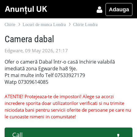
Adauga
Chirie
Locuri de munca Londra
Chirie Londra
Camera dabal
Edgware, 09 May 2026, 21:17
Ofer o cameră Dabal într-o casă Inchirie valabilă
imediată zona Egwarde ha8 9je.
Pt mai multe info Telf 07533927179
Watp 07309614085
ATENTIE! Protejeaza-te de impostori! Alege sa acorzi
incredere sporita doar utilizatorilor verificati si nu trimite
niciodata bani pentru servicii oferite de persoane pe care nu
le cunoaste nimeni in comunitate!
Call