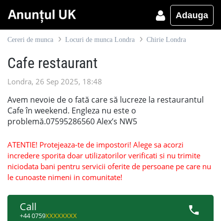
Adauga
Cereri de munca
Locuri de munca Londra
Chirie Londra
Cafe restaurant
Londra, 26 Sep 2025, 18:48
Avem nevoie de o fată care să lucreze la restaurantul
Cafe în weekend. Engleza nu este o
problemă.07595286560 Alex’s NW5
ATENTIE! Protejeaza-te de impostori! Alege sa acorzi
incredere sporita doar utilizatorilor verificati si nu trimite
niciodata bani pentru servicii oferite de persoane pe care nu
le cunoaste nimeni in comunitate!
Call
+44 0759
XXXXXXXX