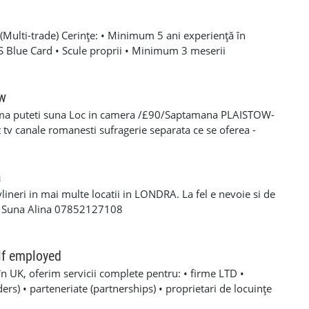
Multi-trade) Cerințe: • Minimum 5 ani experiență în
SCS Blue Card • Scule proprii • Minimum 3 meserii
 – experiență solidă în mai multe domenii din construcții •
oare, roofing, tiling, carpentry, finisaje și decorațiuni
categoria B valabil • Mijloc de transport propriu
ow
e oferă: • Salariu atractiv, în funcție de experiență și
ma puteti suna Loc in camera /£90/Saptamana PLAISTOW-
 Diurnă / plată transport • Suport tehnic continuu și
tv canale romanesti sufragerie separata ce se oferea -
aininguri și cursuri de calificare • Mediu de lucru stabil cu
eparat -fiecare camera beneficiaza de frigider separat -wi-fi
en lung Program de lucru: • Luni – Vineri: 08:00 – 17:00 (1
cator -toate cheltuielile casei sunt incluse in pretul
 de lucru suplimentar în weekend (opțional)
s/plata saptaminala , (nu se face cazare/plateste mai putin
a
ylineri in mai multe locatii in LONDRA. La fel e nevoie si de
a Suna Alina 07852127108
lf employed
în UK, oferim servicii complete pentru: • firme LTD •
rs) • parteneriate (partnerships) • proprietari de locuințe
noastre includ: ✔ Making Tax Digital ✔ Deschidere firmă LTD,