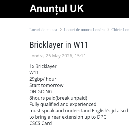
Locuri de munca
Locuri de munca Londra
Chirie Lo
Bricklayer in W11
Londra, 26 May 2026, 15:11
1x Bricklayer
W11
29gbp/ hour
Start tomorrow
ON GOING
8hours paid(break unpaid)
Fully qualified and experienced
must speak and understand English’s jd also 
to bring a rear extension up to DPC
CSCS Card