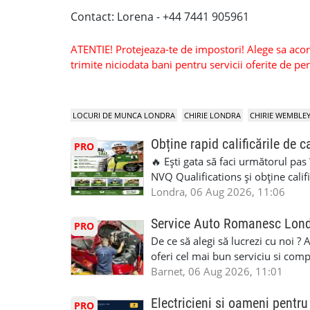
Contact: Lorena - +44 7441 905961
ATENTIE! Protejeaza-te de impostori! Alege sa acorzi
trimite niciodata bani pentru servicii oferite de 
LOCURI DE MUNCA LONDRA
CHIRIE LONDRA
CHIRIE WEMBLE
Obține rapid calificările de c
PRO
🔥 Ești gata să faci următorul pas
NVQ Qualifications și obține calif
Calificări recunoscute în UK ✅ Ev
Londra, 06 Aug 2026, 11:06
asistență în limba română ✅ Potriv
competențele 👷 Indiferent dacă luc
Service Auto Romanesc Lon
PRO
oficială, noi te ajutăm să alegi var
De ce să alegi să lucrezi cu noi ?
complicații. 💥 Suport real de la î
oferi cel mai bun serviciu si com
noi oportunități de muncă și de 
alegerea ideală: Personal califica
Barnet, 06 Aug 2026, 11:01
(WhatsApp) 📱 07846 715500 📍 
profesioniști cu experiență și cal
6RR 🚀 CSCS Colindale – GQA & NVQ 
Auto. Indiferent de situație, puteț
Electricieni si oameni pent
PRO