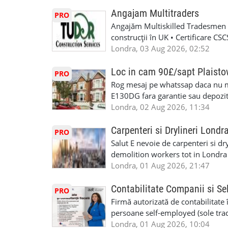
Angajam Multitraders
PRO
Angajăm Multiskilled Tradesmen (
construcții în UK • Certificare C
specializate (căutăm multitraderi)
Londra, 03 Aug 2026, 02:52
Avantaje majore: construcții interi
interioare • Permis de conducere 
Loc in cam 90£/sapt Plaist
PRO
(reprezintă un avantaj important) S
Rog mesaj pe whatssap daca nu 
performanță • £200 – £250 pe zi •
E130DG fara garantie sau depozit 
posibilități reale de avansare • Tr
fiecare pat beneficiaza de dulap s
Londra, 02 Aug 2026, 11:34
perspective de dezvoltare pe term
in toata casa -masina de spalat -us
oră pauză de masă) • Posibilitate
saptaminal fara garantie sau avan
Carpenteri si Drylineri Londr
PRO
de 1/sapt) -tel- 07440366084
Salut E nevoie de carpenteri si dr
demolition workers tot in Londr
Londra, 01 Aug 2026, 21:47
Contabilitate Companii si Se
PRO
Firmă autorizată de contabilitate 
persoane self-employed (sole trade
închiriate (landlords) Serviciile 
Londra, 01 Aug 2026, 10:04