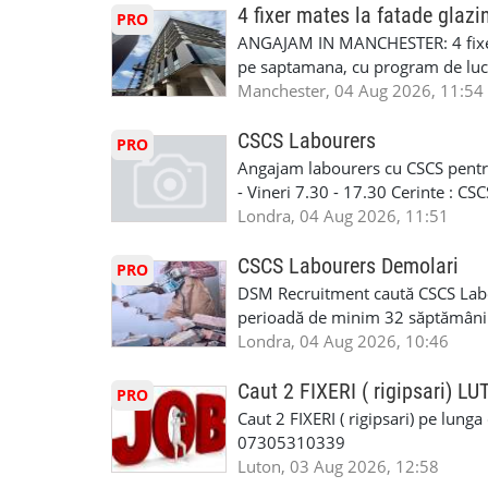
standard ✔ Confidențialitate tot
Tariful se discuta direct, in funct
4 fixer mates la fatade glazi
PRO
790 689 Email: enquiries@fcos.co
discutie este simpla: cine esti, de 
ANGAJAM IN MANCHESTER: 4 fixe
www.fcos.co.uk 👉 Programează o c
Prioritate au oamenii din Manches
pe saptamana, cu program de lucru
carora li se termina proiectul sa
in perioada urmatoare. Cerinte: exp
Manchester, 04 Aug 2026, 11:54
contactati doar daca sunteti inter
curtain walling, cladding sau mon
oferta pe care sa o folositi la neg
Tariful se discuta direct, in funct
CSCS Labourers
PRO
WhatsApp: +44 7467 838 881 Daca
discutie este simpla: cine esti, de 
Angajam labourers cu CSCS pentru
numele, experienta si data la care
Prioritate au oamenii din Manches
- Vineri 7.30 - 17.30 Cerinte : C
https://forms.gle/BswkNeJGjpuFT7
carora li se termina proiectul sa
Londra, 04 Aug 2026, 11:51
T&D GLAZING AND INSTALLATIO
contactati doar daca sunteti inter
oferta pe care sa o folositi la neg
CSCS Labourers Demolari
PRO
WhatsApp: +44 7467 838 881 Daca
DSM Recruitment caută CSCS Labou
numele, experienta si data la car
perioadă de minim 32 săptămâni . D
link-ul de jos. Sanatate si mult
oferă ore suplimentare și posibil
Londra, 04 Aug 2026, 10:46
INSTALLATION LIMITED
munca în Marea Britanie. Experie
informații, contactați-ne la: 📞
Caut 2 FIXERI ( rigipsari) L
PRO
Caut 2 FIXERI ( rigipsari) pe lung
07305310339
Luton, 03 Aug 2026, 12:58