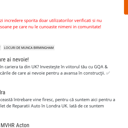
 incredere sporita doar utilizatorilor verificati si nu
persoane pe care nu le cunoaste nimeni in comunitate!
Y
LOCURI DE MUNCA BIRMINGHAM
are ai nevoie!
 în cariera ta din UK? Investește în viitorul tău cu GQA &
icările de care ai nevoie pentru a avansa în construcții. ✅
aluare simplă și suport pe tot parcursul procesului ✅ 100%
ite pentru muncitori cu experiență care vor să își certifice
rezi deja în construcții sau vrei să obții o calificare
dra
ianta potrivită și să finalizezi procesul cât mai ușor. 💥 Fără
 Această întrebare vine firesc, pentru că suntem aici pentru a
nceput până la final. 💥 O investiție care îți poate deschide
plet de Reparatii Auto în Londra UK. Iată de ce suntem
dezvoltare profesională. 📞 Contact 📱 07455 276676
t, cu experiență, echipa noastră este formată din
Adresă 16 Varley Parade CSCS Colindale Edgware, NW9
ificare în domeniul Reparatiilor Mecanice si Vopsitoriei
Qualifications, alături de tine la fiecare pas. 👉 Califică-
i conta pe abilitățile noastre experte pentru a gestiona si
ru MVHR Acton