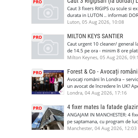
status obligatoriu •varsta minima
Caut 3 Rigipsari (la bordat)
#mecanicmoldoveanlondra #vops
PRO
compania aplica pentru dumneavoas
Caut 3 fixers RIGIPS cu scule si e
•oferim: - training platit (3 zile
durata in LUTON .. informati D
nedeterminata. -full time/ part-tim
Luton, 05 Aug 2026, 10:08
detineti van) include asigurare de
masinii). Acceptam cu permis UK 
MILTON KEYS SANTIER
PRO
Enfield - Weybridge - Romford - 
Caut urgent 10 cleaner/ general l
programari la interviu apelati cu
de 14.5 pe ora - minim 8 ore platit
la Amazon. Munca este usoara, gen
Milton Keynes, 05 Aug 2026, 09:
CSCS, Share Code - NECESARE UT
SAPTAMANALA Contact: +44 7308 
Forest & Co - Avocați români
PRO
interesati
Avocați români în Londra – servici
un avocat de încredere în UK? Ap
Solicitors, indiferent că ai nevoi
Londra, 04 Aug 2026, 17:16
pentru persoane fizice: • Drept pen
familiei (divorț, custodie, partaj) 
4 fixer mates la fatade glazi
PRO
Servicii pentru companii: • Drept
ANGAJAM IN MANCHESTER: 4 fixe
• Imigrație pentru afaceri și sponso
pe saptamana, cu program de lucru
soluționarea disputelor 💡 De ce 
in perioada urmatoare. Cerinte: exp
Manchester, 04 Aug 2026, 12:03
✔ Comunicare clară și suport în 
curtain walling, cladding sau mon