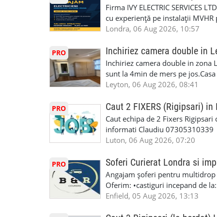
te astăzi. Construiește-ți viitorul 
repara in scurt timp si eficient o
Firma IVY ELECTRIC SERVICES LTD 
garaj auto care ofera orice tip de 
cu experiență pe instalații MVHR 
Lucram cu Toate Garantiile si Asi
obligatorii: 🔹 Full PPE (echipam
Londra, 06 Aug 2026, 10:57
Dumneavoastră, suntem TVA Înreg
Experiență în domeniu Ce oferim: 
iTP/MOT Masini Mici si Vanuri Inal
lucru constant ✅ Echipă serioasă,
Inchiriez camera double in L
PRO
Accident Management, Preluam Ca
detalii și programare, trimiteți me
Inchiriez camera double in zona L
Masina la Schimb. ✅ Distributii 
sunt la 4min de mers pe jos.Casa e
Geometrie Profesionala Roti Las
incluse.Cautam o persoana sau un 
Leyton, 06 Aug 2026, 08:41
Explicatii. ✅ Suntem foarte buni 
informatii va rog sa ma contactat
Reparam orice tip de masina elect
seriozitate.Multumesc anticipat.
Caut 2 FIXERS (Rigipsari) i
PRO
Masina de Drum Lung. ✅ Schimbat
Caut echipa de 2 Fixers Rigipsari c
Detailing Auto Interior/Exterior
informati Claudiu 07305310339
WhatsApp Text https://wa.link/ca
Luton, 06 Aug 2026, 07:20
6HB www.mecaniciautolondra.u
#MecanicAutoLondra #GarajAuto
Soferi Curierat Londra si imp
PRO
#AtelierAutoLondra #MecaniciRo
Angajam șoferi pentru multidrop d
#RomanianGarageRepair #Roman
Oferim: •castiguri incepand de la
#RomanianMechanic #RomanianC
pentru cei platitori de VAT si £1
Enfield, 05 Aug 2026, 13:13
#MecaniciProfesionistiLondra #
cei platitori de VAT BONUS DE P
#mecaniciautouk #mecanicautomu