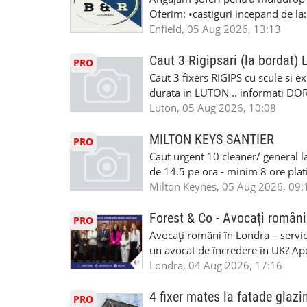
#RomanianGarageRepair #Roman
Oferim: •castiguri incepand de la
#RomanianMechanic #RomanianC
pentru cei platitori de VAT si £1
Enfield, 05 Aug 2026, 13:13
#MecaniciProfesionistiLondra #
cei platitori de VAT BONUS DE P
#mecaniciautouk #mecanicautomu
status obligatoriu •varsta minima
Caut 3 Rigipsari (la bordat)
#mecanicmoldoveanlondra #vops
PRO
compania aplica pentru dumneavoas
Caut 3 fixers RIGIPS cu scule si e
•oferim: - training platit (3 zile
durata in LUTON .. informati D
nedeterminata. -full time/ part-tim
Luton, 05 Aug 2026, 10:08
detineti van) include asigurare de
masinii). Acceptam cu permis UK 
MILTON KEYS SANTIER
PRO
Enfield - Weybridge - Romford - 
Caut urgent 10 cleaner/ general l
programari la interviu apelati cu
de 14.5 pe ora - minim 8 ore platit
la Amazon. Munca este usoara, gen
Milton Keynes, 05 Aug 2026, 09:
CSCS, Share Code - NECESARE UT
SAPTAMANALA Contact: +44 7308 
Forest & Co - Avocați români
PRO
interesati
Avocați români în Londra – servici
un avocat de încredere în UK? Ap
Solicitors, indiferent că ai nevoi
Londra, 04 Aug 2026, 17:16
pentru persoane fizice: • Drept pen
familiei (divorț, custodie, partaj) 
4 fixer mates la fatade glazi
PRO