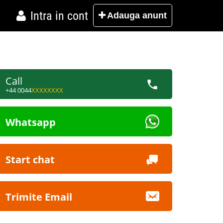
Intra in cont
Adauga
anunt
Call
+44 0044
XXXXXXXX
Whatsapp
Start chat
Trimite Email