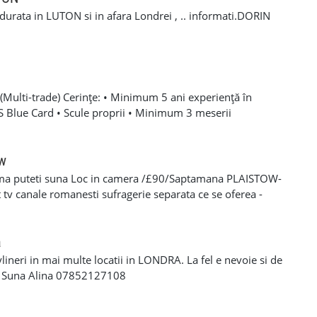
a durata in LUTON si in afara Londrei , .. informati.DORIN
Multi-trade) Cerințe: • Minimum 5 ani experiență în
SCS Blue Card • Scule proprii • Minimum 3 meserii
 – experiență solidă în mai multe domenii din construcții •
oare, roofing, tiling, carpentry, finisaje și decorațiuni
categoria B valabil • Mijloc de transport propriu
ow
e oferă: • Salariu atractiv, în funcție de experiență și
ma puteti suna Loc in camera /£90/Saptamana PLAISTOW-
 Diurnă / plată transport • Suport tehnic continuu și
tv canale romanesti sufragerie separata ce se oferea -
aininguri și cursuri de calificare • Mediu de lucru stabil cu
eparat -fiecare camera beneficiaza de frigider separat -wi-fi
en lung Program de lucru: • Luni – Vineri: 08:00 – 17:00 (1
cator -toate cheltuielile casei sunt incluse in pretul
 de lucru suplimentar în weekend (opțional)
s/plata saptaminala , (nu se face cazare/plateste mai putin
a
ylineri in mai multe locatii in LONDRA. La fel e nevoie si de
a Suna Alina 07852127108