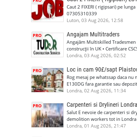
PRO
Caut 2 FIXERI ( rigipsari) pe lung
07305310339
Luton, 03 Aug 2026, 12:58
Angajam Multitraders
PRO
Angajăm Multiskilled Tradesmen (
construcții în UK • Certificare C
specializate (căutăm multitraderi)
Londra, 03 Aug 2026, 02:52
Avantaje majore: construcții interi
interioare • Permis de conducere 
Loc in cam 90£/sapt Plaist
PRO
(reprezintă un avantaj important) S
Rog mesaj pe whatssap daca nu 
performanță • £200 – £250 pe zi •
E130DG fara garantie sau depozit 
posibilități reale de avansare • Tr
fiecare pat beneficiaza de dulap s
Londra, 02 Aug 2026, 11:34
perspective de dezvoltare pe term
in toata casa -masina de spalat -us
oră pauză de masă) • Posibilitate
saptaminal fara garantie sau avan
Carpenteri si Drylineri Londr
PRO
de 1/sapt) -tel- 07440366084
Salut E nevoie de carpenteri si dr
demolition workers tot in Londr
Londra, 01 Aug 2026, 21:47