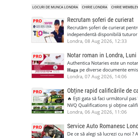
LOCURI DE MUNCA LONDRA
CHIRIE LONDRA
CHIRIE WEMBLE
Recrutam șoferi de curierat
PRO
Recrutăm șoferi de curierat pentr
independentă disponibilă tuturor
experiența, deoarece se va asigura
Londra, 08 Aug 2026, 12:33
permis de conducere UK/UE. cazie
GBP-170,00 GBP/zi + TVA pentru p
Notar roman in Londra, Luni
PRO
performanță de 10 GBP + 1,8 GBP/z
Authentica Notaries este un notariat 
Kilometraj folosit in interes de mu
𝐇𝐚𝐠𝐚 pe diverse documente emis
perioada anului Bonus pentru mun
căsătorie) ♦ 𝐩𝐫𝐨𝐜𝐮𝐫𝐢 ♦ 𝐝𝐞𝐜𝐥𝐚𝐫𝐚
Londra, 07 Aug 2026, 14:06
deoarece nu este nevoie de CV și 
pentru minor, luare in spațiu, etc) ♦ 𝐥𝐞𝐠𝐚
diversificata si motivata Luare t
împrumut în România) ♦ 𝐭𝐫𝐚𝐝𝐮𝐜𝐞𝐫𝐢 𝐥𝐞𝐠𝐚𝐥𝐢
Obține rapid calificările de c
PRO
comunicare și un proces cuprinzăt
judiciar din România ♦Certificat 
🔥 Ești gata să faci următorul pas
management superior SMS-uri săptă
Identificari (ex.ID1) Legal, fără 
NVQ Qualifications și obține calif
așteptați pentru a fi plătit Respons
sâmbăta 🕒 Program: • Luni - Vine
Calificări recunoscute în UK ✅ Ev
Londra, 06 Aug 2026, 11:06
pachete, conducând și coborând în
Avenue, HA8 0LA, lângă stația de
asistență în limba română ✅ Potriv
siguranță pe drum Operați un dispo
Telefon/WhatsApp: 0792 831 698
competențele 👷 Indiferent dacă luc
Service Auto Romanesc Lon
PRO
telefonul ) Salutați și interacționa
#servicii_notariale_in_limba_rom
oficială, noi te ajutăm să alegi var
De ce să alegi să lucrezi cu noi ?
pozitivă Cerințe ale unui șofer de
#declaratiidecalatorie #serviciin