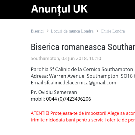
Biserici
Locuri de munca Londra
Chirie Londra
Biserica romaneasca South
Southampton, 03 Jun 2018, 10:10
Parohia Sf Calinic de la Cernica Southampton
Adresa: Warren Avenue, Southampton, SO16
Email sfcalinicdelacernica@gmail.com
Pr. Ovidiu Semerean
mobil:
0044 (0)7423496206
ATENTIE! Protejeaza-te de impostori! Alege sa acorzi
trimite niciodata bani pentru servicii oferite de 