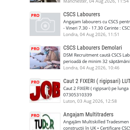
in perioada urmatoare. Cerinte: exp
Manchester, 04 Aug 2026, 11:54
contactati doar daca sunteti inter
curtain walling, cladding sau mon
oferta pe care sa o folositi la neg
Tariful se discuta direct, in funct
CSCS Labourers
PRO
WhatsApp: +44 7467 838 881 Daca
discutie este simpla: cine esti, de 
Angajam labourers cu CSCS pentru
numele, experienta si data la care
Prioritate au oamenii din Manches
- Vineri 7.30 - 17.30 Cerinte : C
https://forms.gle/BswkNeJGjpuFT7
carora li se termina proiectul sa
Londra, 04 Aug 2026, 11:51
T&D GLAZING AND INSTALLATIO
contactati doar daca sunteti inter
oferta pe care sa o folositi la neg
CSCS Labourers Demolari
PRO
WhatsApp: +44 7467 838 881 Daca
DSM Recruitment caută CSCS Labou
numele, experienta si data la car
perioadă de minim 32 săptămâni . D
link-ul de jos. Sanatate si mult
oferă ore suplimentare și posibil
Londra, 04 Aug 2026, 10:46
INSTALLATION LIMITED
munca în Marea Britanie. Experie
informații, contactați-ne la: 📞
Caut 2 FIXERI ( rigipsari) L
PRO
Caut 2 FIXERI ( rigipsari) pe lung
07305310339
Luton, 03 Aug 2026, 12:58
Angajam Multitraders
PRO
Angajăm Multiskilled Tradesmen (
construcții în UK • Certificare C