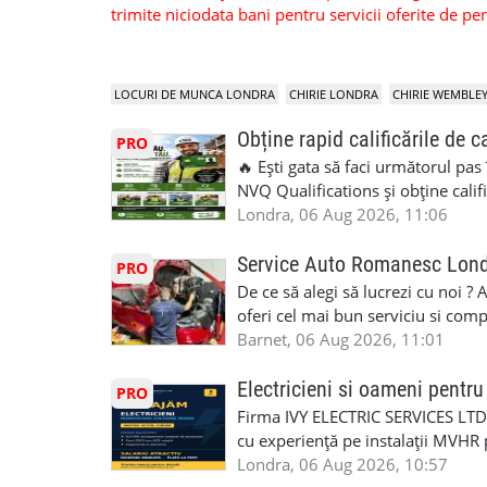
trimite niciodata bani pentru servicii oferite de 
LOCURI DE MUNCA LONDRA
CHIRIE LONDRA
CHIRIE WEMBLE
Obține rapid calificările de c
PRO
🔥 Ești gata să faci următorul pas
NVQ Qualifications și obține calif
Calificări recunoscute în UK ✅ Ev
Londra, 06 Aug 2026, 11:06
asistență în limba română ✅ Potriv
competențele 👷 Indiferent dacă luc
Service Auto Romanesc Lon
PRO
oficială, noi te ajutăm să alegi var
De ce să alegi să lucrezi cu noi ?
complicații. 💥 Suport real de la î
oferi cel mai bun serviciu si com
noi oportunități de muncă și de 
alegerea ideală: Personal califica
Barnet, 06 Aug 2026, 11:01
(WhatsApp) 📱 07846 715500 📍 
profesioniști cu experiență și cal
6RR 🚀 CSCS Colindale – GQA & NVQ 
Auto. Indiferent de situație, puteț
Electricieni si oameni pent
PRO
te astăzi. Construiește-ți viitorul 
repara in scurt timp si eficient o
Firma IVY ELECTRIC SERVICES LTD 
garaj auto care ofera orice tip de 
cu experiență pe instalații MVHR 
Lucram cu Toate Garantiile si Asi
obligatorii: 🔹 Full PPE (echipam
Londra, 06 Aug 2026, 10:57
Dumneavoastră, suntem TVA Înreg