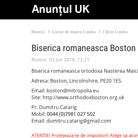
Biserici
Locuri de munca Londra
Chirie Londra
Biserica romaneasca Boston
Boston, 03 Jun 2018, 12:21
Biserica romaneasca ortodoxa Nasterea Maic
Adresa: Boston, Lincolnshire, PE20 1ES.
Email: boston@mitropolia.eu
Site: http://www.orthodoxboston.org.uk
Pr. Dumitru Catarig
Mobil:
0044 (0)7981 027 502
Email: dumitru.catarig@gmail.com
ATENTIE! Protejeaza-te de impostori! Alege sa acorzi