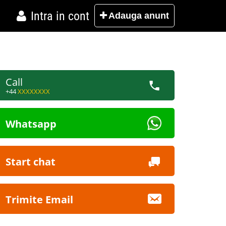
Intra in cont
Adauga
anunt
Call
+44
XXXXXXXX
Whatsapp
Start chat
Trimite Email