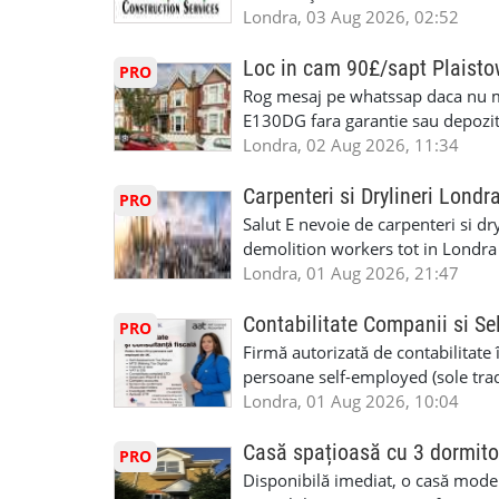
specializate (căutăm multitraderi)
Londra, 03 Aug 2026, 02:52
Avantaje majore: construcții interi
interioare • Permis de conducere 
Loc in cam 90£/sapt Plaist
PRO
(reprezintă un avantaj important) S
Rog mesaj pe whatssap daca nu 
performanță • £200 – £250 pe zi •
E130DG fara garantie sau depozit 
posibilități reale de avansare • Tr
fiecare pat beneficiaza de dulap s
Londra, 02 Aug 2026, 11:34
perspective de dezvoltare pe term
in toata casa -masina de spalat -us
oră pauză de masă) • Posibilitate
saptaminal fara garantie sau avan
Carpenteri si Drylineri Londr
PRO
de 1/sapt) -tel- 07440366084
Salut E nevoie de carpenteri si dr
demolition workers tot in Londr
Londra, 01 Aug 2026, 21:47
Contabilitate Companii si Se
PRO
Firmă autorizată de contabilitate 
persoane self-employed (sole trade
închiriate (landlords) Serviciile 
Londra, 01 Aug 2026, 10:04
inclusiv verificare de identitate ✔
HMRC: PAYE / VAT / CIS ✔ Salariz
Casă spațioasă cu 3 dormito
PRO
Consultanță fiscală ✔ Declarații 
Disponibilă imediat, o casă modernă