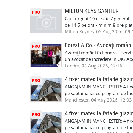
detineti van) include asigurare de
masinii). Acceptam cu permis UK 
MILTON KEYS SANTIER
PRO
Enfield - Weybridge - Romford - 
Caut urgent 10 cleaner/ general l
programari la interviu apelati cu
de 14.5 pe ora - minim 8 ore platit
la Amazon. Munca este usoara, gen
Milton Keynes, 05 Aug 2026, 09:
CSCS, Share Code - NECESARE UT
SAPTAMANALA Contact: +44 7308 
Forest & Co - Avocați români
PRO
interesati
Avocați români în Londra – servici
un avocat de încredere în UK? Ap
Solicitors, indiferent că ai nevoi
Londra, 04 Aug 2026, 17:16
pentru persoane fizice: • Drept pen
familiei (divorț, custodie, partaj) 
4 fixer mates la fatade glazi
PRO
Servicii pentru companii: • Drept
ANGAJAM IN MANCHESTER: 4 fixe
• Imigrație pentru afaceri și sponso
pe saptamana, cu program de lucru
soluționarea disputelor 💡 De ce 
in perioada urmatoare. Cerinte: exp
Manchester, 04 Aug 2026, 12:03
✔ Comunicare clară și suport în 
curtain walling, cladding sau mon
standard ✔ Confidențialitate tot
Tariful se discuta direct, in funct
4 fixer mates la fatade glazi
PRO
790 689 Email: enquiries@fcos.co
discutie este simpla: cine esti, de 
ANGAJAM IN MANCHESTER: 4 fixe
www.fcos.co.uk 👉 Programează o c
Prioritate au oamenii din Manches
pe saptamana, cu program de lucru
carora li se termina proiectul sa