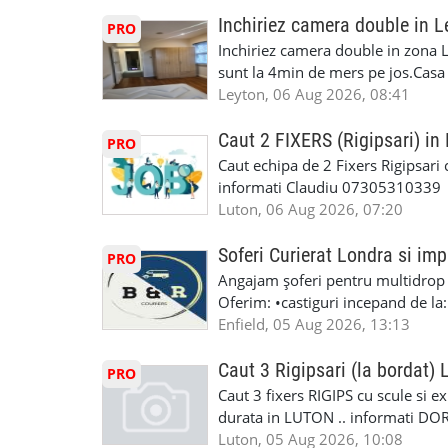
Experiență în domeniu Ce oferim: 
iTP/MOT Masini Mici si Vanuri Inal
lucru constant ✅ Echipă serioasă,
Inchiriez camera double in L
PRO
Accident Management, Preluam Ca
detalii și programare, trimiteți me
Inchiriez camera double in zona L
Masina la Schimb. ✅ Distributii 
sunt la 4min de mers pe jos.Casa e
Geometrie Profesionala Roti Las
incluse.Cautam o persoana sau un 
Leyton, 06 Aug 2026, 08:41
Explicatii. ✅ Suntem foarte buni 
informatii va rog sa ma contactat
Reparam orice tip de masina elect
seriozitate.Multumesc anticipat.
Caut 2 FIXERS (Rigipsari) i
PRO
Masina de Drum Lung. ✅ Schimbat
Caut echipa de 2 Fixers Rigipsari c
Detailing Auto Interior/Exterior
informati Claudiu 07305310339
WhatsApp Text https://wa.link/ca
Luton, 06 Aug 2026, 07:20
6HB www.mecaniciautolondra.u
#MecanicAutoLondra #GarajAuto
Soferi Curierat Londra si imp
PRO
#AtelierAutoLondra #MecaniciRo
Angajam șoferi pentru multidrop d
#RomanianGarageRepair #Roman
Oferim: •castiguri incepand de la
#RomanianMechanic #RomanianC
pentru cei platitori de VAT si £1
Enfield, 05 Aug 2026, 13:13
#MecaniciProfesionistiLondra #
cei platitori de VAT BONUS DE P
#mecaniciautouk #mecanicautomu
status obligatoriu •varsta minima
Caut 3 Rigipsari (la bordat)
#mecanicmoldoveanlondra #vops
PRO
compania aplica pentru dumneavoas
Caut 3 fixers RIGIPS cu scule si e
•oferim: - training platit (3 zile
durata in LUTON .. informati D
nedeterminata. -full time/ part-tim
Luton, 05 Aug 2026, 10:08