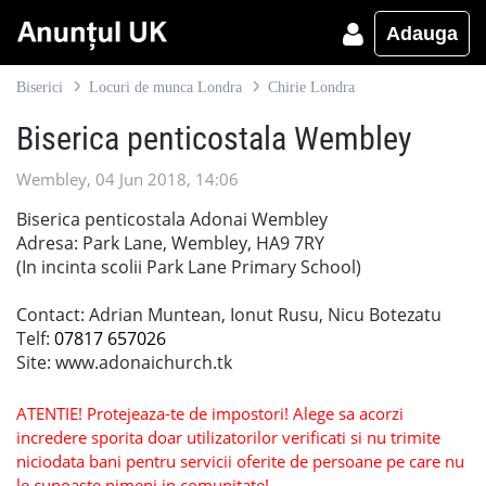
Adauga
Biserici
Locuri de munca Londra
Chirie Londra
Biserica penticostala Wembley
Wembley, 04 Jun 2018, 14:06
Biserica penticostala Adonai Wembley
Adresa: Park Lane, Wembley, HA9 7RY
(In incinta scolii Park Lane Primary School)
Contact: Adrian Muntean, Ionut Rusu, Nicu Botezatu
Telf:
07817 657026
Site: www.adonaichurch.tk
ATENTIE! Protejeaza-te de impostori! Alege sa acorzi
incredere sporita doar utilizatorilor verificati si nu trimite
niciodata bani pentru servicii oferite de persoane pe care nu
le cunoaste nimeni in comunitate!