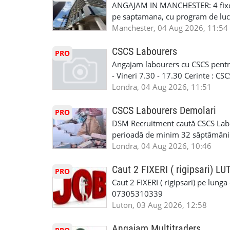
790 689 Email: enquiries@fcos.co
discutie este simpla: cine esti, de 
ANGAJAM IN MANCHESTER: 4 fixe
www.fcos.co.uk 👉 Programează o c
Prioritate au oamenii din Manches
pe saptamana, cu program de lucru
carora li se termina proiectul sa
in perioada urmatoare. Cerinte: exp
Manchester, 04 Aug 2026, 11:54
contactati doar daca sunteti inter
curtain walling, cladding sau mon
oferta pe care sa o folositi la neg
Tariful se discuta direct, in funct
CSCS Labourers
PRO
WhatsApp: +44 7467 838 881 Daca
discutie este simpla: cine esti, de 
Angajam labourers cu CSCS pentru
numele, experienta si data la care
Prioritate au oamenii din Manches
- Vineri 7.30 - 17.30 Cerinte : C
https://forms.gle/BswkNeJGjpuFT7
carora li se termina proiectul sa
Londra, 04 Aug 2026, 11:51
T&D GLAZING AND INSTALLATIO
contactati doar daca sunteti inter
oferta pe care sa o folositi la neg
CSCS Labourers Demolari
PRO
WhatsApp: +44 7467 838 881 Daca
DSM Recruitment caută CSCS Labou
numele, experienta si data la car
perioadă de minim 32 săptămâni . D
link-ul de jos. Sanatate si mult
oferă ore suplimentare și posibil
Londra, 04 Aug 2026, 10:46
INSTALLATION LIMITED
munca în Marea Britanie. Experie
informații, contactați-ne la: 📞
Caut 2 FIXERI ( rigipsari) L
PRO
Caut 2 FIXERI ( rigipsari) pe lung
07305310339
Luton, 03 Aug 2026, 12:58
Angajam Multitraders