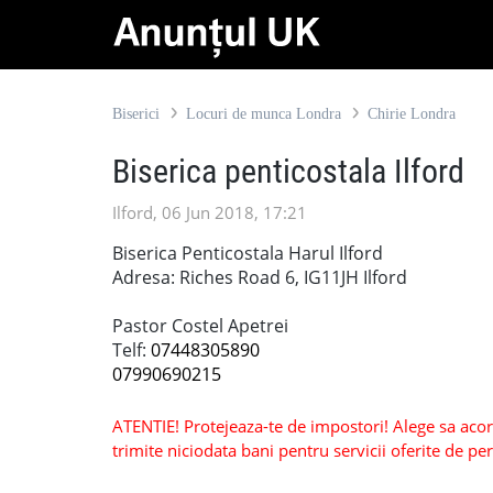
Biserici
Locuri de munca Londra
Chirie Londra
Biserica penticostala Ilford
Ilford, 06 Jun 2018, 17:21
Biserica Penticostala Harul Ilford
Adresa: Riches Road 6, IG11JH Ilford
Pastor Costel Apetrei
Telf:
07448305890
07990690215
ATENTIE! Protejeaza-te de impostori! Alege sa acorzi
trimite niciodata bani pentru servicii oferite de 