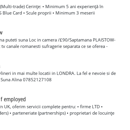
Multi-trade) Cerințe: • Minimum 5 ani experiență în
SCS Blue Card • Scule proprii • Minimum 3 meserii
 – experiență solidă în mai multe domenii din construcții •
oare, roofing, tiling, carpentry, finisaje și decorațiuni
categoria B valabil • Mijloc de transport propriu
ow
e oferă: • Salariu atractiv, în funcție de experiență și
ma puteti suna Loc in camera /£90/Saptamana PLAISTOW-
 Diurnă / plată transport • Suport tehnic continuu și
tv canale romanesti sufragerie separata ce se oferea -
aininguri și cursuri de calificare • Mediu de lucru stabil cu
eparat -fiecare camera beneficiaza de frigider separat -wi-fi
en lung Program de lucru: • Luni – Vineri: 08:00 – 17:00 (1
cator -toate cheltuielile casei sunt incluse in pretul
 de lucru suplimentar în weekend (opțional)
s/plata saptaminala , (nu se face cazare/plateste mai putin
a
ylineri in mai multe locatii in LONDRA. La fel e nevoie si de
a Suna Alina 07852127108
lf employed
în UK, oferim servicii complete pentru: • firme LTD •
rs) • parteneriate (partnerships) • proprietari de locuințe
noastre includ: ✔ Making Tax Digital ✔ Deschidere firmă LTD,
 Înregistrare Self-Employed (aplicare UTR) ✔ Înregistrări la