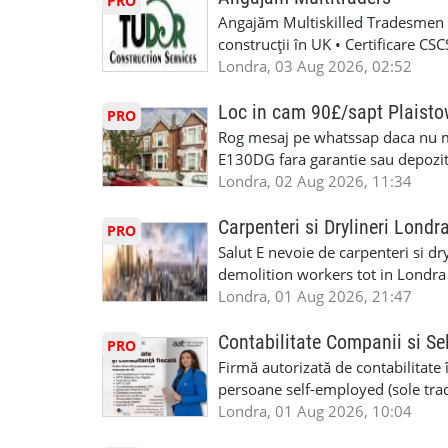
PRO
Angajăm Multiskilled Tradesmen (
construcții în UK • Certificare C
specializate (căutăm multitraderi)
Londra, 03 Aug 2026, 02:52
Avantaje majore: construcții interi
interioare • Permis de conducere 
Loc in cam 90£/sapt Plaist
PRO
(reprezintă un avantaj important) S
Rog mesaj pe whatssap daca nu 
performanță • £200 – £250 pe zi •
E130DG fara garantie sau depozit 
posibilități reale de avansare • Tr
fiecare pat beneficiaza de dulap s
Londra, 02 Aug 2026, 11:34
perspective de dezvoltare pe term
in toata casa -masina de spalat -us
oră pauză de masă) • Posibilitate
saptaminal fara garantie sau avan
Carpenteri si Drylineri Londr
PRO
de 1/sapt) -tel- 07440366084
Salut E nevoie de carpenteri si dr
demolition workers tot in Londr
Londra, 01 Aug 2026, 21:47
Contabilitate Companii si Se
PRO
Firmă autorizată de contabilitate 
persoane self-employed (sole trade
închiriate (landlords) Serviciile 
Londra, 01 Aug 2026, 10:04
inclusiv verificare de identitate ✔