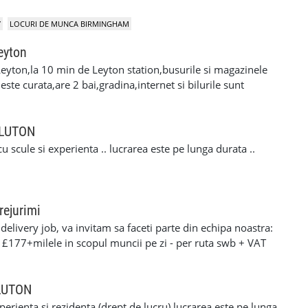
Y
LOCURI DE MUNCA BIRMINGHAM
eyton
eyton,la 10 min de Leyton station,busurile si magazinele
ste curata,are 2 bai,gradina,internet si bilurile sunt
cuplu linistit,serios si muncitor. Pentru mai multe
i la nr. de telefon 07479777579 .Ofer si rog
n LUTON
u scule si experienta .. lucrarea este pe lunga durata ..
rejurimi
elivery job, va invitam sa faceti parte din echipa noastra:
: £177+milele in scopul muncii pe zi - per ruta swb + VAT
90+milele in scopul muncii pe zi per ruta lwb + VAT pentru
ERFORMANTA £10 PE ZI cerinte: •settlement/presettlement
 21 de ani •1 an experienta pe permis •cazier curat -
 LUTON
tra •posibilitatea sa treceti un test drog si alcool
xperienta si rezidenta (drept de lucru) lucrarea este pe lunga