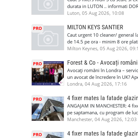
•oferim: - training platit (3 zile
durata in LUTON .. informati D
nedeterminata. -full time/ part-tim
Luton, 05 Aug 2026, 10:08
detineti van) include asigurare de
masinii). Acceptam cu permis UK 
MILTON KEYS SANTIER
PRO
Enfield - Weybridge - Romford - 
Caut urgent 10 cleaner/ general l
programari la interviu apelati cu
de 14.5 pe ora - minim 8 ore platit
la Amazon. Munca este usoara, gen
Milton Keynes, 05 Aug 2026, 09:
CSCS, Share Code - NECESARE UT
SAPTAMANALA Contact: +44 7308 
Forest & Co - Avocați români
PRO
interesati
Avocați români în Londra – servici
un avocat de încredere în UK? Ap
Solicitors, indiferent că ai nevoi
Londra, 04 Aug 2026, 17:16
pentru persoane fizice: • Drept pen
familiei (divorț, custodie, partaj) 
4 fixer mates la fatade glazi
PRO
Servicii pentru companii: • Drept
ANGAJAM IN MANCHESTER: 4 fixe
• Imigrație pentru afaceri și sponso
pe saptamana, cu program de lucru
soluționarea disputelor 💡 De ce 
in perioada urmatoare. Cerinte: exp
Manchester, 04 Aug 2026, 12:03
✔ Comunicare clară și suport în 
curtain walling, cladding sau mon
standard ✔ Confidențialitate tot
Tariful se discuta direct, in funct
4 fixer mates la fatade glazi
PRO