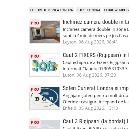
LOCURI DE MUNCA LONDRA
CHIRIE LONDRA
CHIRIE WEMBLE
Inchiriez camera double in L
PRO
Inchiriez camera double in zona L
sunt la 4min de mers pe jos.Casa e
incluse.Cautam o persoana sau un 
Leyton, 06 Aug 2026, 08:41
informatii va rog sa ma contactat
seriozitate.Multumesc anticipat.
Caut 2 FIXERS (Rigipsari) i
PRO
Caut echipa de 2 Fixers Rigipsari c
informati Claudiu 07305310339
Luton, 06 Aug 2026, 07:20
Soferi Curierat Londra si imp
PRO
Angajam șoferi pentru multidrop d
Oferim: •castiguri incepand de la
pentru cei platitori de VAT si £1
Enfield, 05 Aug 2026, 13:13
cei platitori de VAT BONUS DE P
status obligatoriu •varsta minima
Caut 3 Rigipsari (la bordat)
PRO
compania aplica pentru dumneavoas
Caut 3 fixers RIGIPS cu scule si e