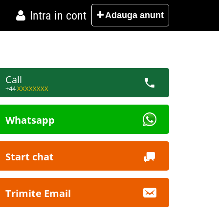
Intra in cont
Adauga
anunt
Call
+44
XXXXXXXX
Whatsapp
Start chat
Trimite Email