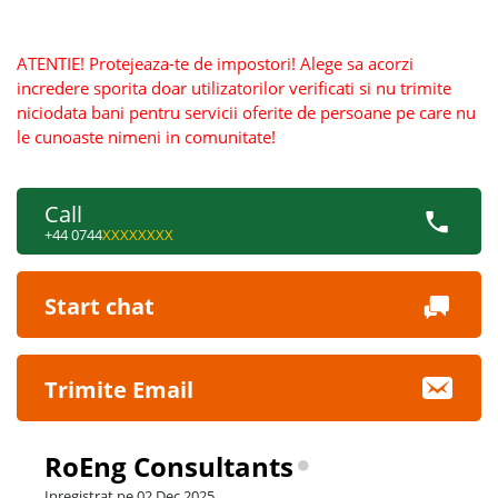
ATENTIE! Protejeaza-te de impostori! Alege sa acorzi
incredere sporita doar utilizatorilor verificati si nu trimite
niciodata bani pentru servicii oferite de persoane pe care nu
le cunoaste nimeni in comunitate!
Call
+44 0744
XXXXXXXX
Start chat
Trimite Email
RoEng Consultants
Inregistrat pe 02 Dec 2025