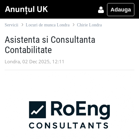
Adauga
Servicii
Locuri de munca Londra
Chirie Londra
Asistenta si Consultanta
Contabilitate
Londra, 02 Dec 2025, 12:11