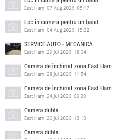
Loc în camera pentru un baiat
East Ham, 07 Aug 2026, 05:17
Loc în camera pentru un baiat
East Ham, 04 Aug 2026, 15:32
SERVICE AUTO - MECANICA
East Ham, 29 Jul 2026, 18:04
Camera de închiriat zona East Ham
East Ham, 28 Jul 2026, 11:54
Camera de închiriat zona East Ham
East Ham, 24 Jul 2026, 09:30
Camera dubla
East Ham, 20 Jul 2026, 13:10
Camera dubla