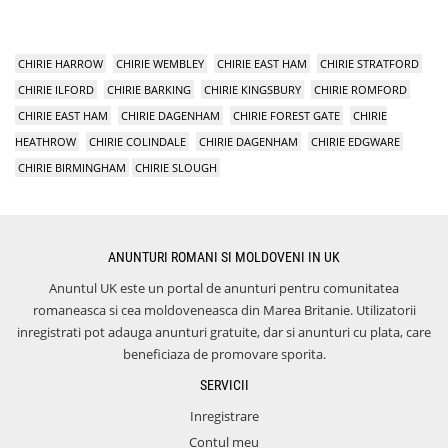
CHIRIE HARROW
CHIRIE WEMBLEY
CHIRIE EAST HAM
CHIRIE STRATFORD
CHIRIE ILFORD
CHIRIE BARKING
CHIRIE KINGSBURY
CHIRIE ROMFORD
CHIRIE EAST HAM
CHIRIE DAGENHAM
CHIRIE FOREST GATE
CHIRIE
HEATHROW
CHIRIE COLINDALE
CHIRIE DAGENHAM
CHIRIE EDGWARE
CHIRIE BIRMINGHAM
CHIRIE SLOUGH
ANUNTURI ROMANI SI MOLDOVENI IN UK
Anuntul UK este un portal de anunturi pentru comunitatea
romaneasca si cea moldoveneasca din Marea Britanie. Utilizatorii
inregistrati pot adauga anunturi gratuite, dar si anunturi cu plata, care
beneficiaza de promovare sporita.
SERVICII
Inregistrare
Contul meu