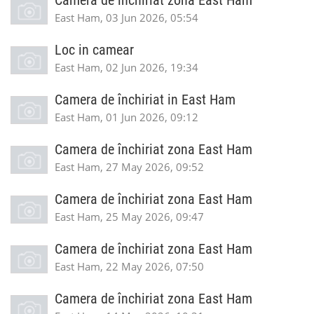
Camera de închiriat zona East Ham
East Ham, 03 Jun 2026, 05:54
Loc in camear
East Ham, 02 Jun 2026, 19:34
Camera de închiriat in East Ham
East Ham, 01 Jun 2026, 09:12
Camera de închiriat zona East Ham
East Ham, 27 May 2026, 09:52
Camera de închiriat zona East Ham
East Ham, 25 May 2026, 09:47
Camera de închiriat zona East Ham
East Ham, 22 May 2026, 07:50
Camera de închiriat zona East Ham