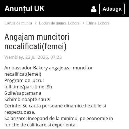
Adauga
Locuri de munca
Locuri de munca Londra
Chirie Londra
Angajam muncitori
necalificati(femei)
Wembley, 22 Jul 2026, 07:23
Ambassador Bakery angajeaza: muncitor
necalificat(femei)
Program de lucru:
full-time/part-time: 8h
6 zile/saptamana
Schimb noapte sau zi
Cerinte: Se cauta persoane dinamice,flexibile si
respectuoase.
Salarizare: Incepand de la minimul pe economie in
functie de calificare si experienta.