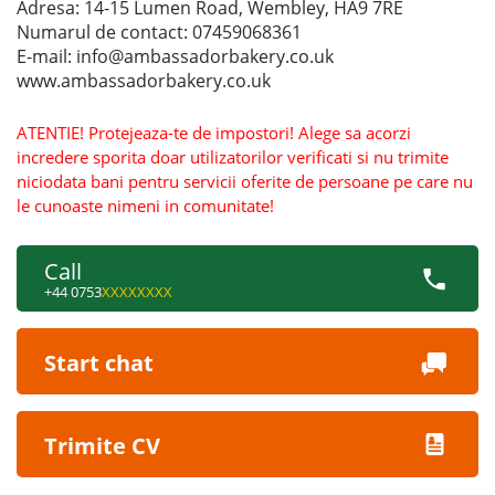
Adresa: 14-15 Lumen Road, Wembley, HA9 7RE
Numarul de contact: 07459068361
E-mail: info@ambassadorbakery.co.uk
www.ambassadorbakery.co.uk
ATENTIE! Protejeaza-te de impostori! Alege sa acorzi
incredere sporita doar utilizatorilor verificati si nu trimite
niciodata bani pentru servicii oferite de persoane pe care nu
le cunoaste nimeni in comunitate!
Call
+44 0753
XXXXXXXX
Start chat
Trimite CV