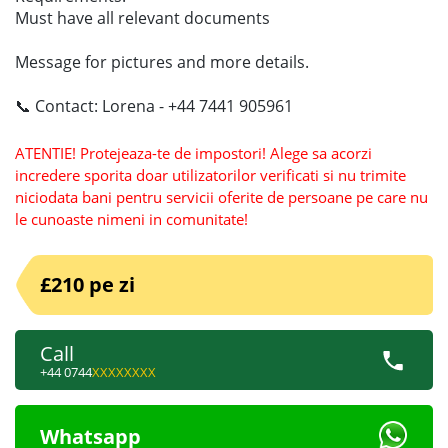
Must have all relevant documents
Message for pictures and more details.
📞 Contact: Lorena - +44 7441 905961
ATENTIE! Protejeaza-te de impostori! Alege sa acorzi
incredere sporita doar utilizatorilor verificati si nu trimite
niciodata bani pentru servicii oferite de persoane pe care nu
le cunoaste nimeni in comunitate!
£210 pe zi
Call
+44 0744
XXXXXXXX
Whatsapp