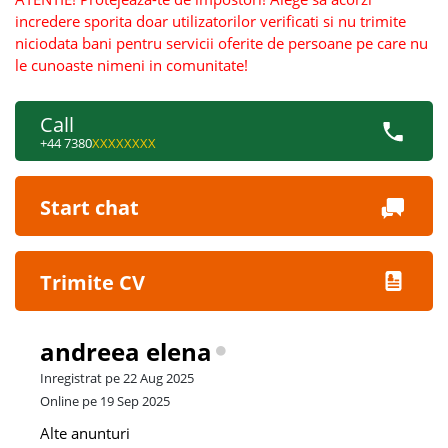
incredere sporita doar utilizatorilor verificati si nu trimite
niciodata bani pentru servicii oferite de persoane pe care nu
le cunoaste nimeni in comunitate!
Call
+44 7380
XXXXXXXX
Start chat
Trimite CV
andreea elena
Inregistrat pe 22 Aug 2025
Online pe 19 Sep 2025
Alte anunturi