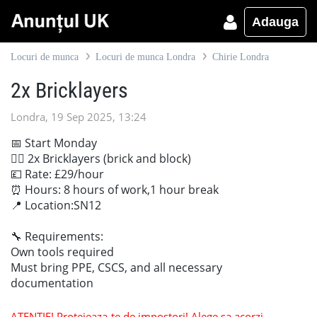
Adauga
Locuri de munca
Locuri de munca Londra
Chirie Londra
2x Bricklayers
Londra, 19 Sep 2025, 13:24
📅 Start Monday
👷‍♂ 2x Bricklayers (brick and block)
💷 Rate: £29/hour
⏰ Hours: 8 hours of work,1 hour break
📍 Location:SN12
🔧 Requirements:
Own tools required
Must bring PPE, CSCS, and all necessary
documentation
ATENTIE! Protejeaza-te de impostori! Alege sa acorzi