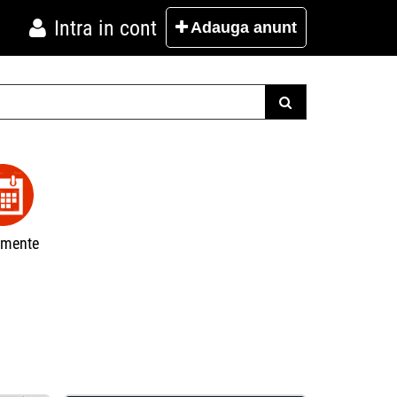
Intra in cont
Adauga
anunt
imente