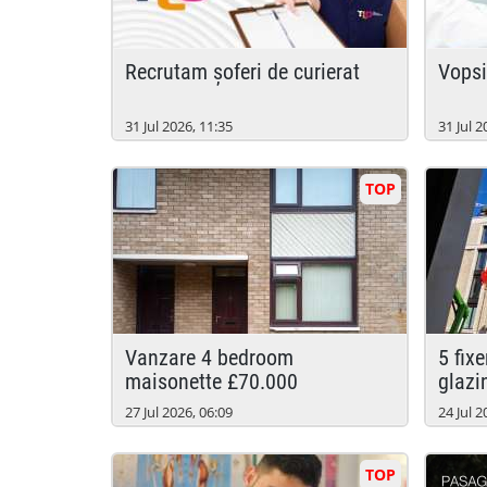
recrutam șoferi de curierat
vops
31 Jul 2026, 11:35
31 Jul 2
TOP
vanzare 4 bedroom
5 fixers si 4 fixermates fatade
maisonette £70.000
glazi
27 Jul 2026, 06:09
24 Jul 2
TOP