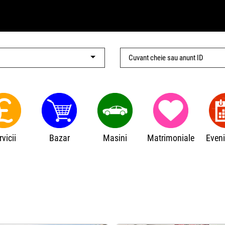
rvicii
Bazar
Masini
Matrimoniale
Even