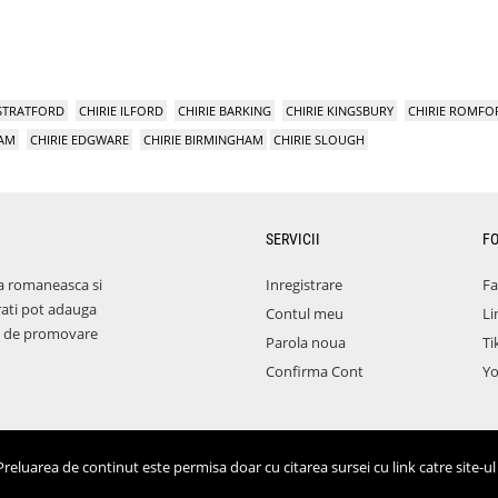
 STRATFORD
CHIRIE ILFORD
CHIRIE BARKING
CHIRIE KINGSBURY
CHIRIE ROMFO
HAM
CHIRIE EDGWARE
CHIRIE BIRMINGHAM
CHIRIE SLOUGH
SERVICII
F
a romaneasca si
Inregistrare
F
rati pot adauga
Contul meu
Li
aza de promovare
Parola noua
Ti
Confirma Cont
Y
eluarea de continut este permisa doar cu citarea sursei cu link catre site-ul