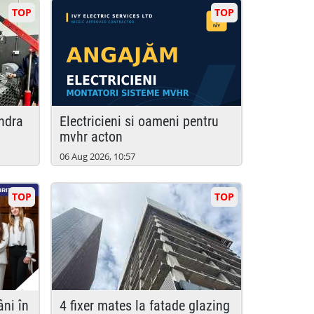
TOP
TOP
ondra
electricieni si oameni pentru
mvhr acton
06 Aug 2026, 10:57
TOP
TOP
4 fixer mates la fatade glazing