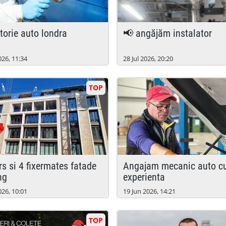
itorie auto londra
📢 angăjăm instalator
026, 11:34
28 Jul 2026, 20:20
TOP
angajam mecanic auto cu
ng
experienta
026, 10:01
19 Jun 2026, 14:21
TOP