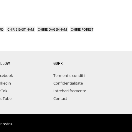
RD
CHIRIE EAST HAM
CHIRIE DAGENHAM
CHIRIE FOREST
OLLOW
GDPR
acebook
Termeni si conditii
nkedin
Confidentialitate
kTok
Intrebari frecvente
ouTube
Contact
 nostru.