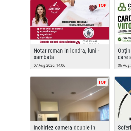
TOP
notar roman in londra, luni -
obține rapid calificările de
sambata
care 
07 Aug 2026, 14:06
06 Aug 
TOP
inchiriez camera double in
soferi curierat londra si