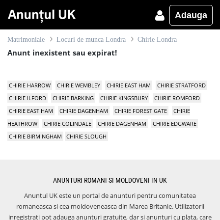
Adauga
Matrimoniale
Locuri de munca Londra
Chirie Londra
Anunt inexistent sau expirat!
CHIRIE HARROW
CHIRIE WEMBLEY
CHIRIE EAST HAM
CHIRIE STRATFORD
CHIRIE ILFORD
CHIRIE BARKING
CHIRIE KINGSBURY
CHIRIE ROMFORD
CHIRIE EAST HAM
CHIRIE DAGENHAM
CHIRIE FOREST GATE
CHIRIE
HEATHROW
CHIRIE COLINDALE
CHIRIE DAGENHAM
CHIRIE EDGWARE
CHIRIE BIRMINGHAM
CHIRIE SLOUGH
ANUNTURI ROMANI SI MOLDOVENI IN UK
Anuntul UK este un portal de anunturi pentru comunitatea
romaneasca si cea moldoveneasca din Marea Britanie. Utilizatorii
inregistrati pot adauga anunturi gratuite, dar si anunturi cu plata, care