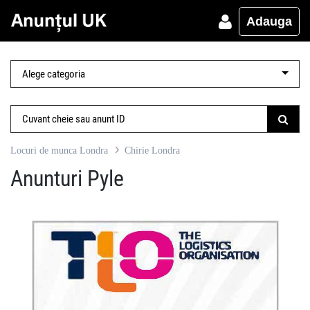
Adauga
Locuri de munca Londra
Chirie Londra
Anunturi Pyle