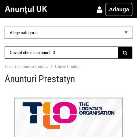
Adauga
Locuri de munca Londra
Chirie Londra
Anunturi Prestatyn