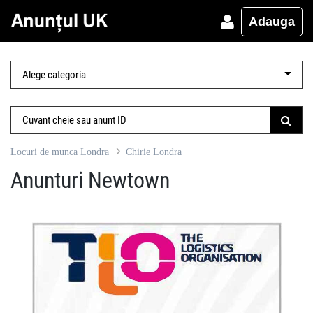
Adauga
Locuri de munca Londra
Chirie Londra
Anunturi Newtown