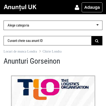
Adauga
Locuri de munca Londra
Chirie Londra
Anunturi Gorseinon