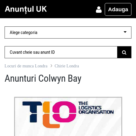
Adauga
Locuri de munca Londra
Chirie Londra
Anunturi Colwyn Bay