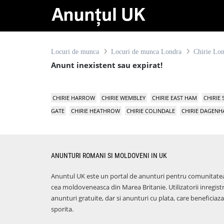
Locuri de munca
Locuri de munca Londra
Chirie Lo
Anunt inexistent sau expirat!
CHIRIE HARROW
CHIRIE WEMBLEY
CHIRIE EAST HAM
CHIRIE
GATE
CHIRIE HEATHROW
CHIRIE COLINDALE
CHIRIE DAGEN
ANUNTURI ROMANI SI MOLDOVENI IN UK
Anuntul UK este un portal de anunturi pentru comunitate
cea moldoveneasca din Marea Britanie. Utilizatorii inregist
anunturi gratuite, dar si anunturi cu plata, care benefici
sporita.