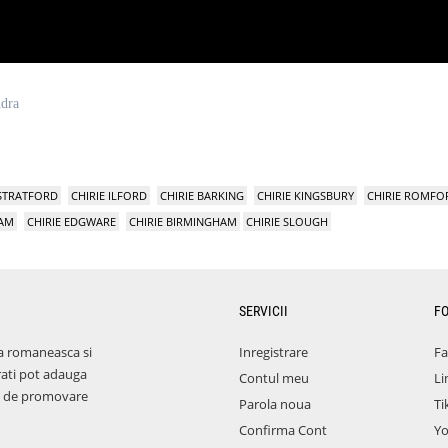
ndra
 STRATFORD
CHIRIE ILFORD
CHIRIE BARKING
CHIRIE KINGSBURY
CHIRIE ROMFO
HAM
CHIRIE EDGWARE
CHIRIE BIRMINGHAM
CHIRIE SLOUGH
SERVICII
F
a romaneasca si
Inregistrare
F
rati pot adauga
Contul meu
Li
aza de promovare
Parola noua
Ti
Confirma Cont
Y