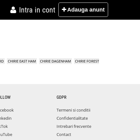
Intra in cont
Adauga
anunt
RD
CHIRIE EAST HAM
CHIRIE DAGENHAM
CHIRIE FOREST
OLLOW
GDPR
acebook
Termeni si conditii
nkedin
Confidentialitate
kTok
Intrebari frecvente
ouTube
Contact