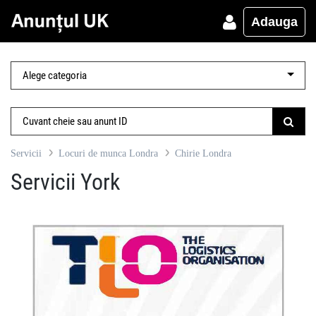
Adauga
Servicii
Locuri de munca Londra
Chirie Londra
Servicii York