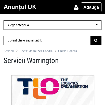
Adauga
Servicii
Locuri de munca Londra
Chirie Londra
Servicii Warrington