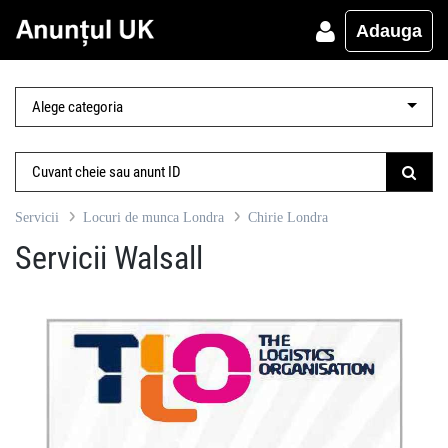
Adauga
Servicii
Locuri de munca Londra
Chirie Londra
Servicii Walsall