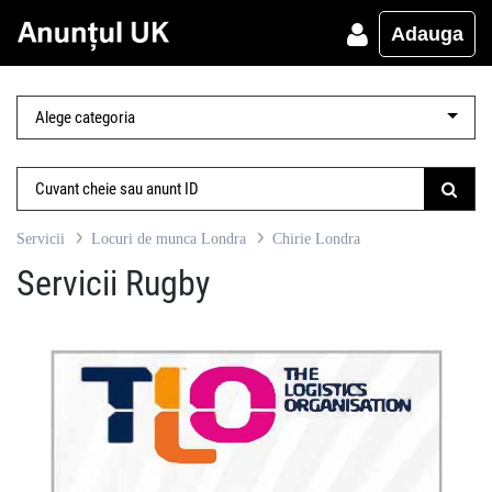
Adauga
Servicii
Locuri de munca Londra
Chirie Londra
Servicii Rugby