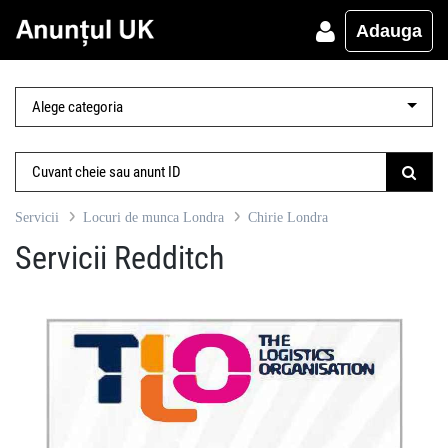
Adauga
Servicii
Locuri de munca Londra
Chirie Londra
Servicii Redditch