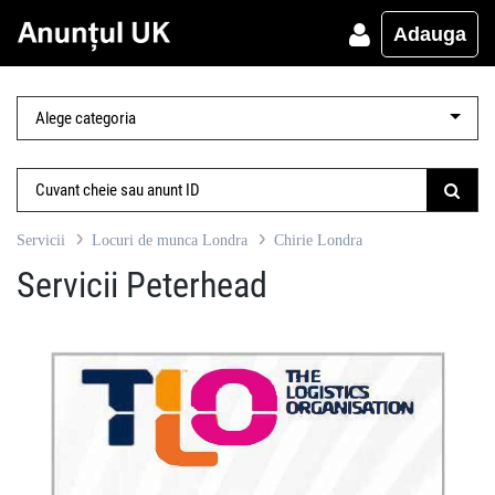
Adauga
Servicii
Locuri de munca Londra
Chirie Londra
Servicii Peterhead