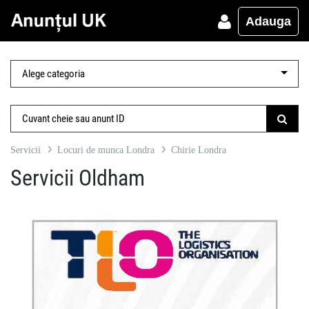
Adauga
Servicii
Locuri de munca Londra
Chirie Londra
Servicii Oldham