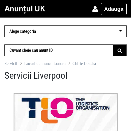
Adauga
Servicii
Locuri de munca Londra
Chirie Londra
Servicii Liverpool