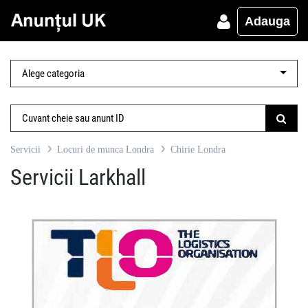
Adauga
Servicii
Locuri de munca Londra
Chirie Londra
Servicii Larkhall