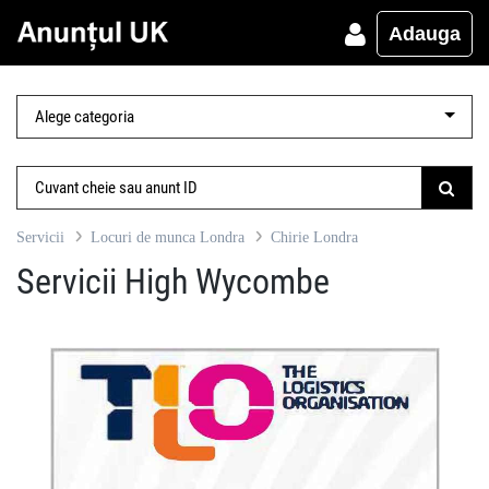
Adauga
Servicii
Locuri de munca Londra
Chirie Londra
Servicii High Wycombe