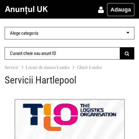
Adauga
Servicii
Locuri de munca Londra
Chirie Londra
Servicii Hartlepool